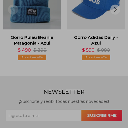
Gorro Pulau Beanie
Gorro Adidas Daily -
Patagonia - Azul
Azul
$
490
$
890
$
590
$
990
44
40
NEWSLETTER
¡Suscribite y recibí todas nuestras novedades!
SUSCRIBIRME