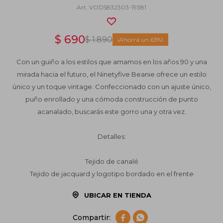
VOD5832303-19381
$
690
$
1.890
63
Con un guiño a los estilos que amamos en los años 90 y una
mirada hacia el futuro, el Ninetyfive Beanie ofrece un estilo
único y un toque vintage. Confeccionado con un ajuste único,
puño enrollado y una cómoda construcción de punto
acanalado, buscarás este gorro una y otra vez.
Detalles:
Tejido de canalé
Tejido de jacquard y logotipo bordado en el frente
UBICAR EN TIENDA

