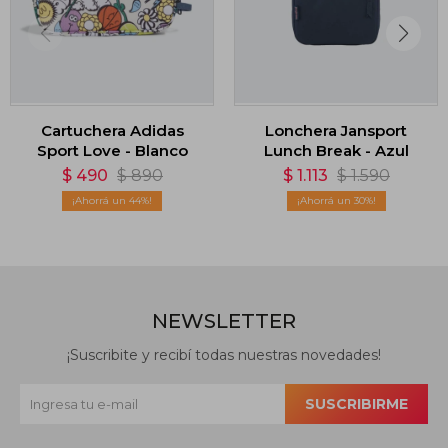
Cartuchera Adidas
Lonchera Jansport
Sport Love - Blanco
Lunch Break - Azul
$
490
$
890
$
1.113
$
1.590
44
30
NEWSLETTER
¡Suscribite y recibí todas nuestras novedades!
SUSCRIBIRME