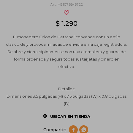
HE10768-6722
$
1.290
El monedero Orion de Herschel convence con un estilo
clásico de y provoca miradas de envidia en la caja registradora.
Se abre y cierra rápidamente con una cremallera y guarda de
forma ordenada y segura todas sus tarjetas y dinero en
efectivo.
Detalles:
Dimensiones 3.5 pulgadas (H) x 7.5 pulgadas (W) x 0.8 pulgadas
(D)
UBICAR EN TIENDA

