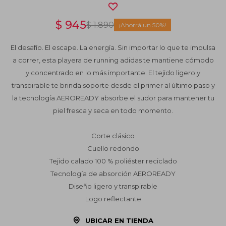
$
945
$
1.890
50
El desafío. El escape. La energía. Sin importar lo que te impulsa
a correr, esta playera de running adidas te mantiene cómodo
y concentrado en lo más importante. El tejido ligero y
transpirable te brinda soporte desde el primer al último paso y
la tecnología AEROREADY absorbe el sudor para mantener tu
piel fresca y seca en todo momento.
Corte clásico
Cuello redondo
Tejido calado 100 % poliéster reciclado
Tecnología de absorción AEROREADY
Diseño ligero y transpirable
Logo reflectante
UBICAR EN TIENDA