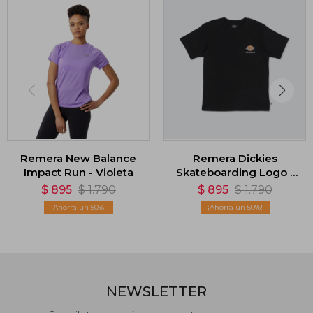
Remera New Balance
Remera Dickies
Impact Run - Violeta
Skateboarding Logo -
Negro
$
895
$
1.790
$
895
$
1.790
50
50
NEWSLETTER