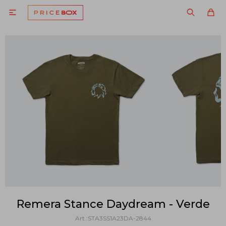

Remera Stance Daydream - Verde
STA3SS1A23DA-2844