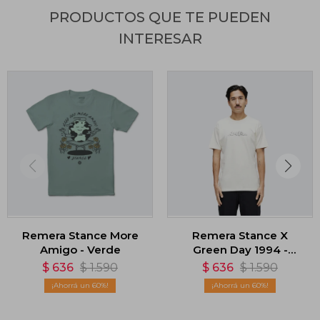
PRODUCTOS QUE TE PUEDEN
INTERESAR
Remera Stance More
Remera Stance X
Amigo - Verde
Green Day 1994 -
Blanco
$
636
$
1.590
$
636
$
1.590
60
60