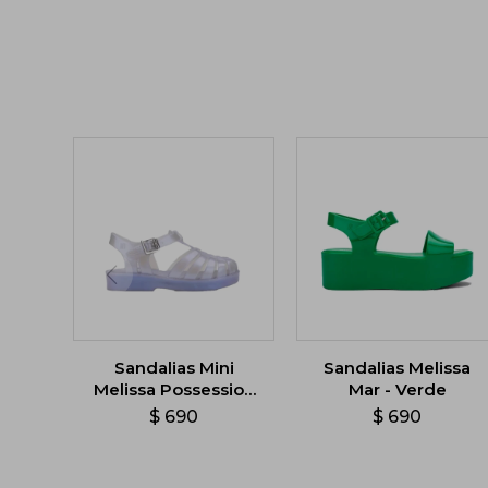
Sandalias Mini
Sandalias Melissa
Melissa Possession
Mar - Verde
Baby - Violeta
$
690
$
690