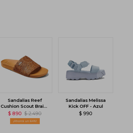
Sandalias Reef
Sandalias Melissa
Cushion Scout Braids
Kick OFF - Azul
- Beige
$
890
$
2.490
$
990
64