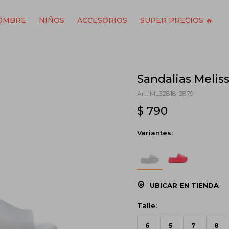
OMBRE
NIÑOS
ACCESORIOS
SUPER PRECIOS 🔥
Sandalias Meliss
ML32818-2879
$
790
Variantes:
UBICAR EN TIENDA
Talle:
6
5
7
8