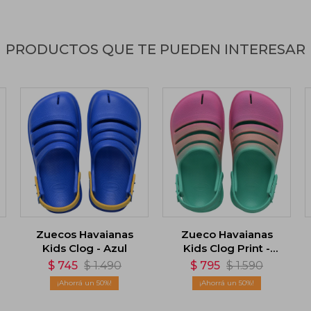
PRODUCTOS QUE TE PUEDEN INTERESAR
Zuecos Havaianas
Zueco Havaianas
Kids Clog - Azul
Kids Clog Print -
Verde
$
745
$
1.490
$
795
$
1.590
50
50