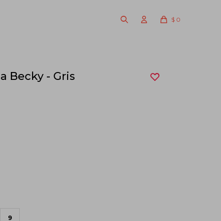
$
0
a Becky - Gris
9