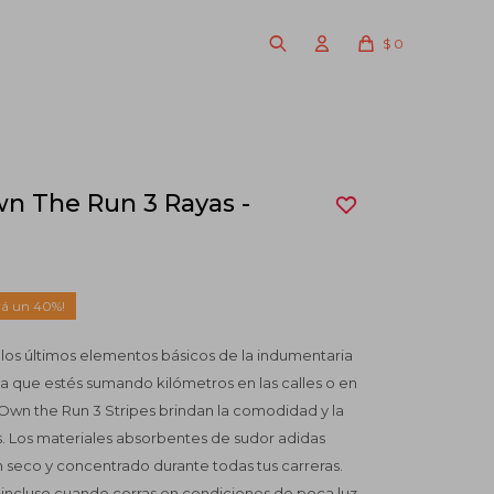
$
0
n The Run 3 Rayas -
40
n los últimos elementos básicos de la indumentaria
ea que estés sumando kilómetros en las calles o en
s Own the Run 3 Stripes brindan la comodidad y la
s. Los materiales absorbentes de sudor adidas
eco y concentrado durante todas tus carreras.
 incluso cuando corras en condiciones de poca luz,