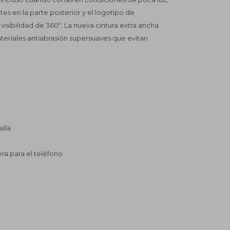
ntes en la parte posterior y el logotipo de
visibilidad de 360º. La nueva cintura extra ancha
eriales antiabrasión supersuaves que evitan
.
alla
era para el teléfono