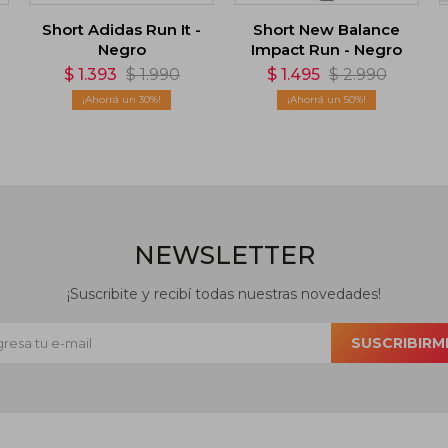
Short Adidas Run It -
Short New Balance
Negro
Impact Run - Negro
$
1.393
$
1.990
$
1.495
$
2.990
30
50
NEWSLETTER
¡Suscribite y recibí todas nuestras novedades!
SUSCRIBIRM