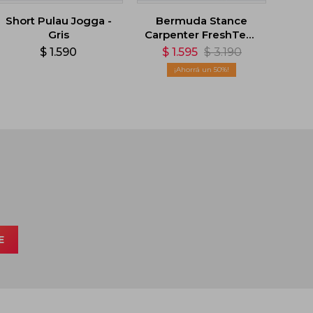
Short Pulau Jogga -
Bermuda Stance
Gris
Carpenter FreshTek -
Marrón
$
1.590
$
1.595
$
3.190
50
E