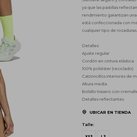
ya que las pastillas reflecta
rendimiento garantizan una 
está confeccionada con mat
cualquier tipo de rozaduras
Detalles:
Ajuste regular
Cordón en cintura elástica
100% poliéster (reciclado)
Calzoncillos interiores de m
Altura media
Bolsillo trasero con cremall
Detalles reflectantes
UBICAR EN TIENDA
Talle:
XS3
L3