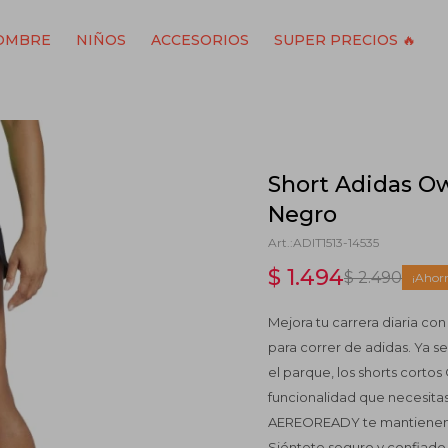
OMBRE
NIÑOS
ACCESORIOS
SUPER PRECIOS 🔥
Short Adidas Ow
Negro
ADIT1513-14535
$
1.494
$
2.490
Mejora tu carrera diaria co
para correr de adidas. Ya s
el parque, los shorts corto
funcionalidad que necesita
AEREOREADY te mantienen s
Siéntete seguro y confiado