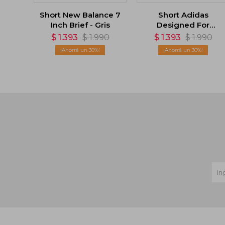
Short New Balance 7
Short Adidas
Inch Brief - Gris
Designed For
Movement HIIT - Gris
$
1.393
$
1.990
$
1.393
$
1.990
30
30