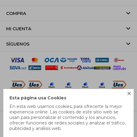
COMPRA
MI CUENTA
SÍGUENOS

Esta página usa Cookies
© Copyright 2026 / Pricebox
En esta web usamos cookies, para ofrecerte la mejor
experiencia online. Las cookies de este sitio web se
usan para personalizar el contenido y los anuncios,
S
L
XL
ofrecer funciones de redes sociales y analizar el tráfico,
publicidad y análisis web.
GUÍA DE TALLES