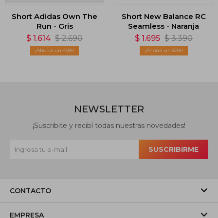
Short Adidas Own The
Short New Balance RC
Run - Gris
Seamless - Naranja
$
1.614
$
2.690
$
1.695
$
3.390
40
50
NEWSLETTER
¡Suscribite y recibí todas nuestras novedades!
SUSCRIBIRME
CONTACTO
EMPRESA