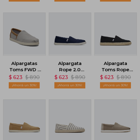
Alpargatas
Alpargata
Alpargata
Toms FWD -
Rope 2.0
Toms Rope
Gris
Espadrille -
2.0 Espadrille -
$
623
$
890
$
623
$
890
$
623
$
890
Azul
Negro
30
30
30