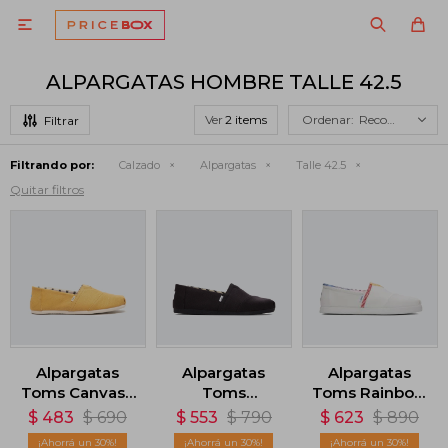

ALPARGATAS HOMBRE TALLE 42.5
Ver
Recomendados
Filtrando por:
Calzado
Alpargatas
Talle 42.5
Quitar filtros
Alpargatas
Alpargatas
Alpargatas
Toms Canvas -
Toms
Toms Rainbow
Amarillo
Recycled -
- Blanco
$
483
$
690
$
553
$
790
$
623
$
890
Negro
30
30
30