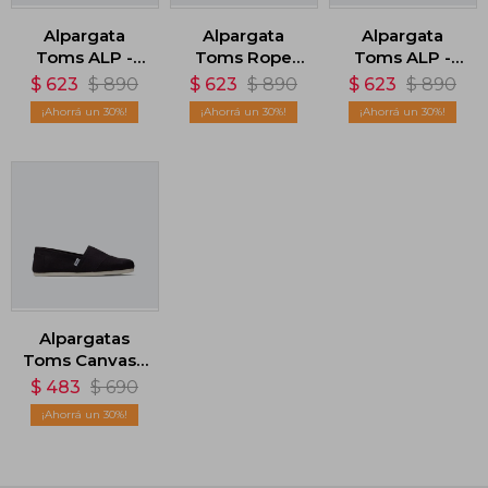
Alpargata
Alpargata
Alpargata
Toms ALP -
Toms Rope
Toms ALP -
Marrón
2.0 Espadrille -
Marrón
$
623
$
890
$
623
$
890
$
623
$
890
Beige
30
30
30
Alpargatas
Toms Canvas -
Negro
$
483
$
690
30