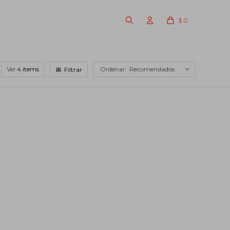
$
0
Ver
Recomendados