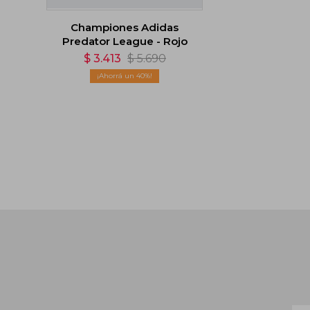
Championes Adidas
Predator League - Rojo
$
3.413
$
5.690
40