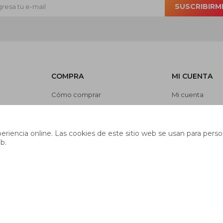
SUSCRIBIRM
COMPRA
MI CUENTA
Cómo comprar
Mi cuenta
Cambios y devoluciones
Mis compras
es
Preguntas frecuentes
Mis direcciones
riencia online. Las cookies de este sitio web se usan para person
Envíos
Wish List
b.