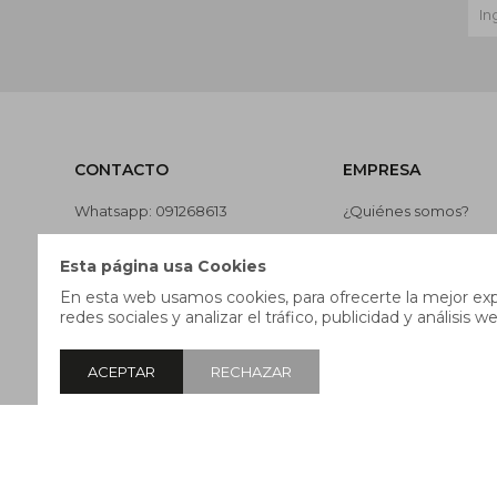
CONTACTO
EMPRESA
Whatsapp: 091268613
¿Quiénes somos?
Teléfono: 27169991
Contacto
Esta página usa Cookies
Lunes a jueves de 9:00 a 13:00 y
Términos y condicion
En esta web usamos cookies, para ofrecerte la mejor expe
de 14:00 a 17:45, viernes de 9:30
Nuestras tiendas
redes sociales y analizar el tráfico, publicidad y análisis we
a 13:00 y de 14:00 a 17:45.
Trabaja con nosotros
ACEPTAR
RECHAZAR
© Copyright 2026 / Pricebox