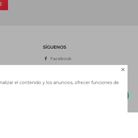
E
SÍGUENOS
Facebook
Instagram

Whatsapp
alizar el contenido y los anuncios, ofrecer funciones de