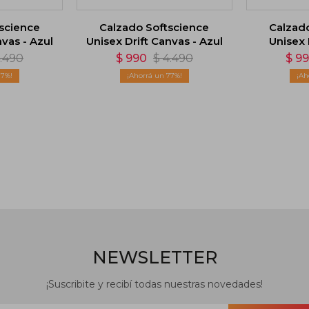
science
Calzado Softscience
Calzad
nvas - Azul
Unisex Drift Canvas - Azul
Unisex 
.490
$
990
$
4.490
$
9
77
77
NEWSLETTER
¡Suscribite y recibí todas nuestras novedades!