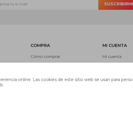
SUSCRIBIRM
COMPRA
MI CUENTA
Cómo comprar
Mi cuenta
Cambios y devoluciones
Mis compras
es
Preguntas frecuentes
Mis direcciones
riencia online. Las cookies de este sitio web se usan para person
Envíos
Wish List
b.