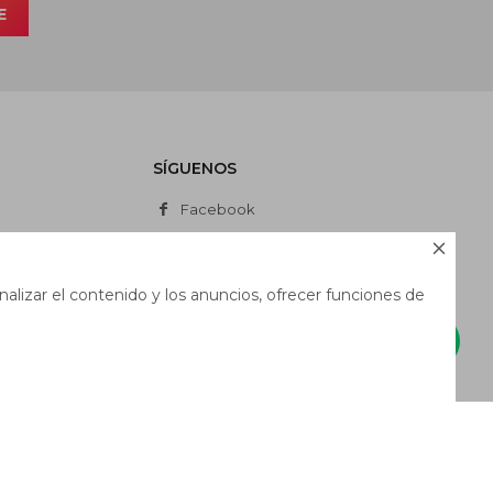
E
SÍGUENOS
Facebook
Instagram

Whatsapp
alizar el contenido y los anuncios, ofrecer funciones de