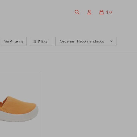
$
0
Ver
Recomendados