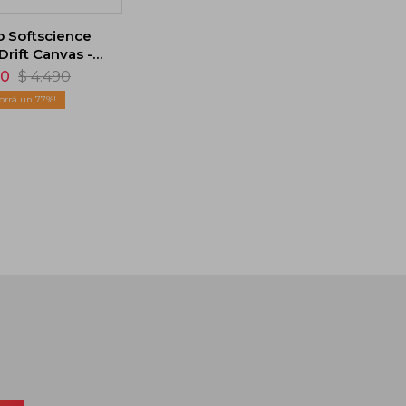
o Softscience
Drift Canvas -
Naranja
90
$
4.490
77