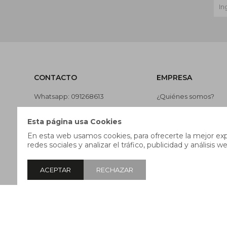
CONTACTO
EMPRESA
Whatsapp: 091268613
¿Quiénes somos?
Teléfono: 27169991
Contacto
Esta página usa Cookies
Lunes a jueves de 9:00 a 13:00 y
Términos y condicion
En esta web usamos cookies, para ofrecerte la mejor expe
de 14:00 a 17:45, viernes de 9:30
Nuestras tiendas
redes sociales y analizar el tráfico, publicidad y análisis we
a 13:00 y de 14:00 a 17:45.
Trabaja con nosotros
ACEPTAR
RECHAZAR
© Copyright 2026 / Pricebox