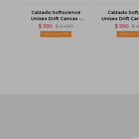
Calzado Softscience
Calzado Soft
Unisex Drift Canvas -
Unisex Drift Ca
Negro
$
990
$
4.490
$
990
$
4
77