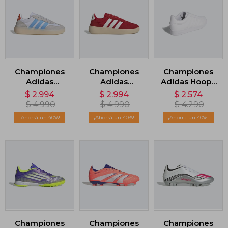
Championes
Championes
Championes
Adidas
Adidas
Adidas Hoops
Barreda
Barreda
4.0 - Blanco
$
2.994
$
2.994
$
2.574
Decode -
Decode - Rojo
$
4.990
$
4.990
$
4.290
Blanco
40
40
40
Championes
Championes
Championes