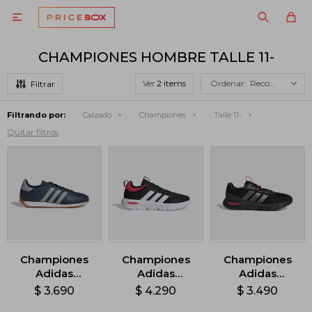

CHAMPIONES HOMBRE TALLE 11-
Ver
Recomendados
Filtrando por:
Calzado
Championes
Talle 11-
Quitar filtros
Championes
Championes
Championes
Adidas
Adidas
Adidas
Runvista - Azul
Cloudfoam
Cloudfoam
$
3.690
$
4.290
$
3.490
Flex - Negro
Flex - Negro