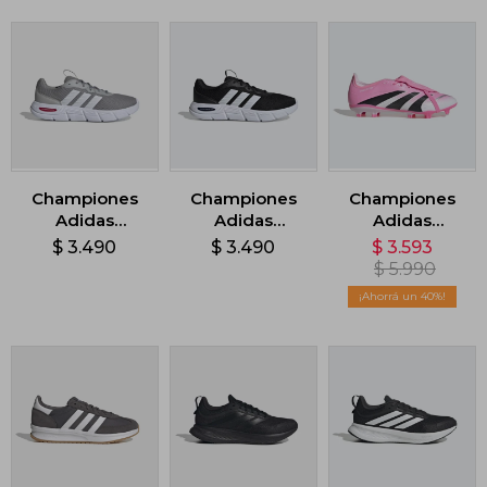
Championes
Championes
Championes
Adidas
Adidas
Adidas
Cloudfoam
Cloudfoam
Predator
$
3.490
$
3.490
$
3.593
Flex - Gris
Flex - Negro
League
$
5.990
Lengüeta
40
Plegable -
Blanco