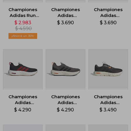
Championes
Championes
Championes
Adidas Run
Adidas
Adidas
70s 2.0 - Gris
Runblaze -
Runfalcon 5 -
$
2.983
$
3.690
$
3.690
Negro
Negro
$
4.590
35
Championes
Championes
Championes
Adidas
Adidas
Adidas
Cloudfoam
Cloudfoam
Cloudfoam
$
4.290
$
4.290
$
3.490
Cuxxion Sock -
Cuxxion Sock -
Flex - Gris
Negro
Gris