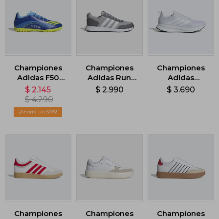
Championes
Championes
Championes
Adidas F50
Adidas Run
Adidas
Messi Club -
50S - Gris
Runblaze -
$
2.145
$
2.990
$
3.690
Azul
Blanco
$
4.290
50
Championes
Championes
Championes