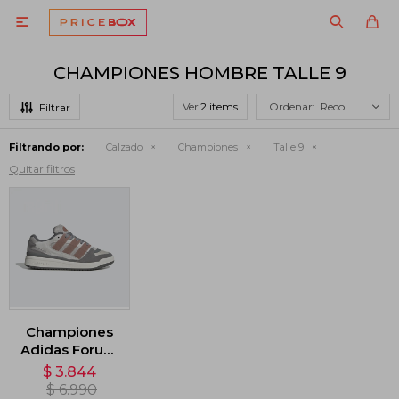

CHAMPIONES HOMBRE TALLE 9
Ver
Recomendados
Filtrando por:
Calzado
Championes
Talle 9
Quitar filtros
Championes
Adidas Forum
2000 - Gris
$
3.844
$
6.990