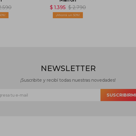
2.590
$
1.395
$
2.790
60
50
NEWSLETTER
¡Suscribite y recibí todas nuestras novedades!
SUSCRIBIRM