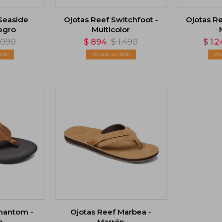
Seaside
Ojotas Reef Switchfoot -
Ojotas Re
Negro
Multicolor
.090
$
894
$
1.490
$
1.2
40
40
hantom -
Ojotas Reef Marbea -
n
Marrón