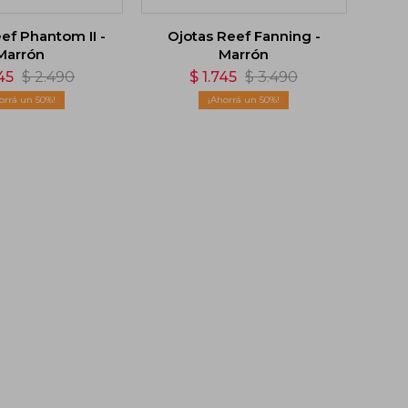
ef Phantom II -
Ojotas Reef Fanning -
Marrón
Marrón
45
$
2.490
$
1.745
$
3.490
50
50