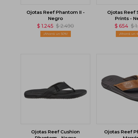
Ojotas Reef Phantom II -
Ojotas Reef 
Negro
Prints - 
$
1.245
$
2.490
$
654
$
1
50
Ojotas Reef Cushion
Ojotas Reef P
Phantom - Negro
Marró