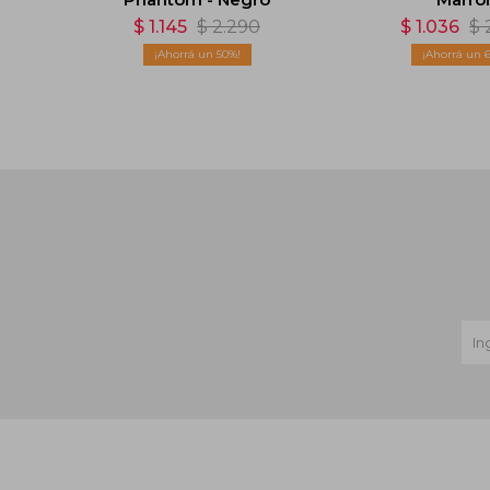
$
1.145
$
2.290
$
1.036
$
50