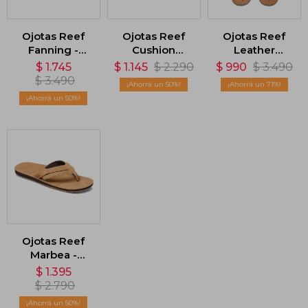
Ojotas Reef
Ojotas Reef
Ojotas Reef
Fanning -
Cushion
Leather
Marrón
Phantom -
Smoothy -
$
1.745
$
1.145
$
2.290
$
990
$
3.490
Negro
Marrón
$
3.490
50
71
50
Ojotas Reef
Marbea -
Marrón
$
1.395
$
2.790
50