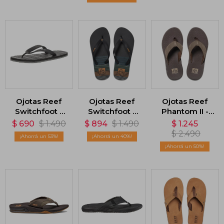
Ojotas Reef
Ojotas Reef
Ojotas Reef
Switchfoot -
Switchfoot -
Phantom II -
Azul
Multicolor
Marrón
$
690
$
1.490
$
894
$
1.490
$
1.245
$
2.490
53
40
50