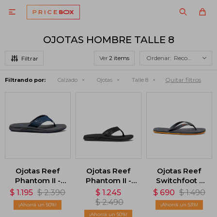

OJOTAS HOMBRE TALLE 8
Ver
Recomendados
Quitar filtros
Filtrando por:
Calzado
Ojotas
Talle 8
Ojotas Reef
Ojotas Reef
Ojotas Reef
Phantom II -
Phantom II -
Switchfoot -
Gris
Negro
Gris
$
1.195
$
2.390
$
1.245
$
690
$
1.490
$
2.490
50
53
50