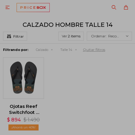

CALZADO HOMBRE TALLE 14
Ver
Recomendados
Quitar filtros
Filtrando por:
Calzado
Talle 14
Ojotas Reef
Switchfoot -
Multicolor
$
894
$
1.490
40