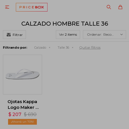

CALZADO HOMBRE TALLE 36
Ver
Recomendados
Quitar filtros
Filtrando por:
Calzado
Talle 36
Ojotas Kappa
Logo Maker -
Blanco
$
207
$
690
70