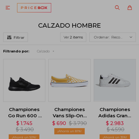

CALZADO HOMBRE
Ver
Recomendados
Filtrando por:
Calzado
Championes
Championes
Championes
Go Run 600 -
Vans Slip-On -
Adidas Grand
Negro
Amarillo
Court 2.0 -
$
1.745
$
690
$
3.790
$
2.983
Blanco
$
3.490
$
4.590
81
50
35