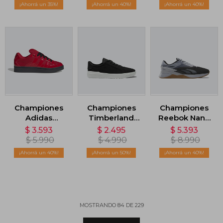
35
40
40
Championes
Championes
Championes
Adidas
Timberland
Reebok Nano
Campus 00s
Low Lace Up -
X3 - Gris
$
3.593
$
2.495
$
5.393
Beta - Rojo
Negro
$
5.990
$
4.990
$
8.990
40
50
40
MOSTRANDO
84
DE
229