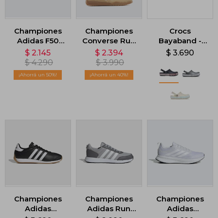
Championes
Championes
Crocs
Adidas F50
Converse Run
Bayaband -
Messi Club -
Star Trainer
Azul
$
2.145
$
2.394
$
3.690
Azul
Suede -
$
4.290
$
3.990
Marron
50
40
Championes
Championes
Championes
Adidas
Adidas Run
Adidas