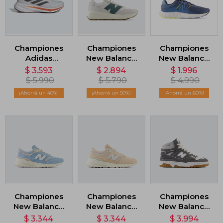
Championes
Championes
Championes
Adidas
New Balance
New Balance
Response
370 - Blanco
520 - Azul
$
3.593
$
2.894
$
1.996
Super - Gris
$
5.990
$
5.790
$
4.990
40
50
60
Championes
Championes
Championes
New Balance
New Balance
New Balance
997 - Azul
997 - Rosa
650 - Gris
$
3.344
$
3.344
$
3.994