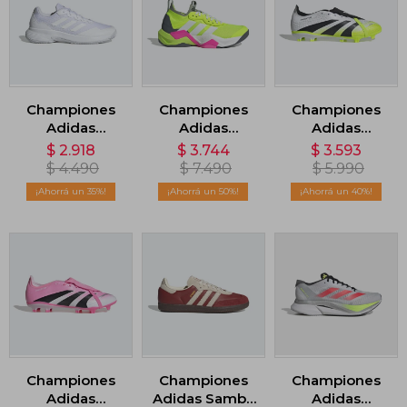
Championes
Championes
Championes
Adidas
Adidas
Adidas
Gamecourt 2.0
Rapidmove
Predator
$
2.918
$
3.744
$
3.593
- Blanco
ADV 2 - Verde
League
$
4.490
$
7.490
$
5.990
Lengüeta
35
50
40
Plegable -
Blanco
Championes
Championes
Championes
Adidas
Adidas Samba
Adidas