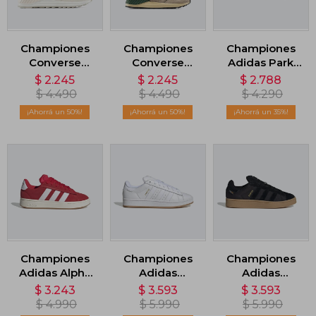
Championes
Championes
Championes
Converse
Converse
Adidas Park
Wave Trainer -
Wave Trainer
ST - Blanco
$
2.245
$
2.245
$
2.788
Blanco
Peak Style -
$
4.490
$
4.490
$
4.290
Gris
50
50
35
Championes
Championes
Championes
Adidas Alpha
Adidas
Adidas
00s - Rojo
Campus 00s -
Campus 00s -
$
3.243
$
3.593
$
3.593
Blanco
Negro
$
4.990
$
5.990
$
5.990