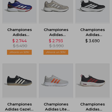
Championes
Championes
Championes
Adidas
Adidas
Adidas
Courtquick -
Eclyptix 2000
Runfalcon 5 -
$
2.744
$
2.793
$
3.690
Azul
- Gris
Negro
$
5.490
$
3.990
50
30
Championes
Championes
Championes
Adidas Gazelle
Adidas Lite
Adidas