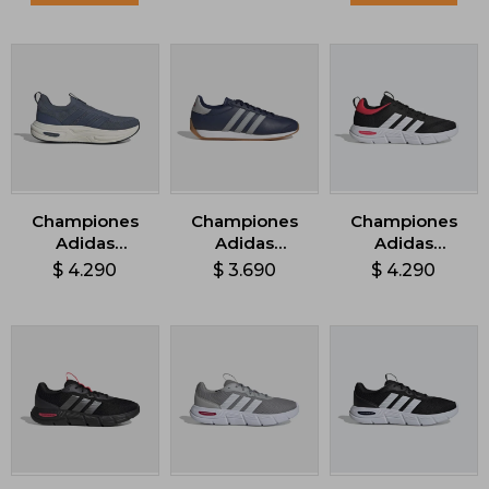
Championes
Championes
Championes
Adidas
Adidas
Adidas
CloudFoam -
Runvista - Azul
Cloudfoam
$
4.290
$
3.690
$
4.290
Azul
Flex - Negro