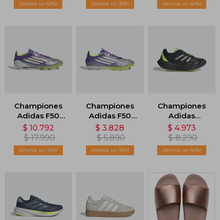
50
35
40
Championes
Championes
Championes
Adidas F50
Adidas F50
Adidas
Elite Terreno
League -
Adizero Aruku
$
10.792
$
3.828
$
4.973
Firme - Violeta
Violeta
- Negro
$
17.990
$
5.890
$
8.290
40
35
40