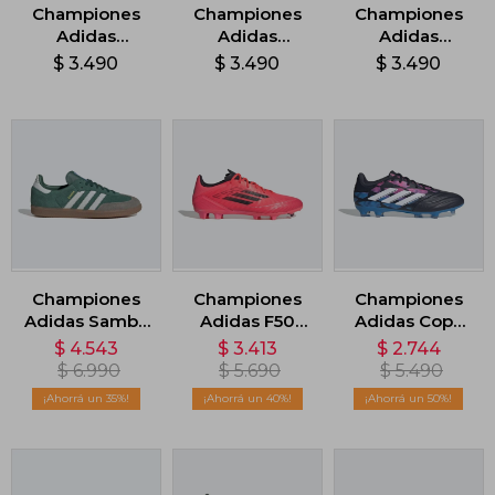
Championes
Championes
Championes
Adidas
Adidas
Adidas
Cloudfoam
Cloudfoam
Cloudfoam
$
3.490
$
3.490
$
3.490
Flex - Negro
Flex - Gris
Flex - Negro
Championes
Championes
Championes
Adidas Samba
Adidas F50
Adidas Copa
OG - Verde
League -
Pure 2 League
$
4.543
$
3.413
$
2.744
Rosado
Terreno Firme
$
6.990
$
5.690
$
5.490
- Multicolor
35
40
50