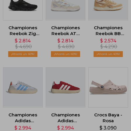
Championes
Championes
Championes
Reebok Zig
Reebok ATR
Reebok BB
Dynamica 5 -
Chill 96 -
4000 II -
$
2.814
$
2.814
$
2.574
Negro
Beige
Marrón
$
4.690
$
4.690
$
4.290
40
40
40
Championes
Championes
Crocs Baya -
Adidas
Adidas
Rosa
Barreda
Barreda
$
2.994
$
2.994
$
3.090