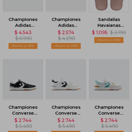
Championes
Championes
Sandalias
Adidas
Adidas
Havaianas
Supernova
Bareeda - Gris
Metallic
$
4.543
$
2.574
$
1.095
$
2.190
Stride 2 - Azul
Classic -
$
6.990
$
4.290
50
Rosado
35
40
Championes
Championes
Championes
Converse
Converse
Converse
Lifestyle 1998 -
Lifestyle 1998 -
Lifestyle 1998 -
$
2.744
$
2.744
$
2.744
Negro
Blanco
Blanco
$
5.490
$
5.490
$
5.490