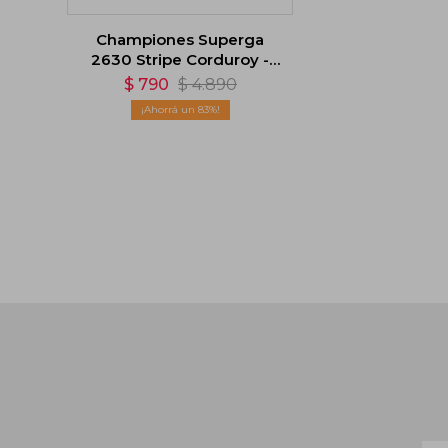
Championes Superga
2630 Stripe Corduroy -
Blanco
$
790
$
4.890
83