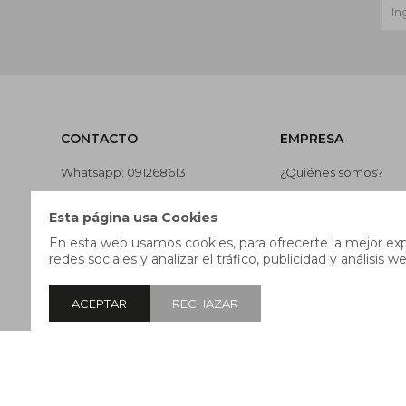
CONTACTO
EMPRESA
Whatsapp: 091268613
¿Quiénes somos?
Teléfono: 27169991
Contacto
Esta página usa Cookies
Lunes a jueves de 9:00 a 13:00 y
Términos y condicion
En esta web usamos cookies, para ofrecerte la mejor expe
de 14:00 a 17:45, viernes de 9:30
Nuestras tiendas
redes sociales y analizar el tráfico, publicidad y análisis we
a 13:00 y de 14:00 a 17:45.
Trabaja con nosotros
ACEPTAR
RECHAZAR
© Copyright 2026 / Pricebox