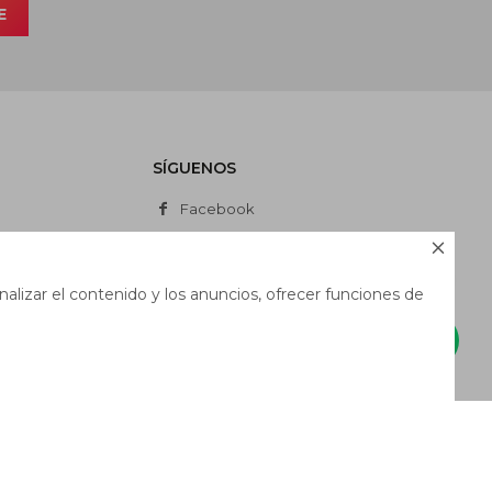
E
SÍGUENOS
Facebook
Instagram

Whatsapp
alizar el contenido y los anuncios, ofrecer funciones de