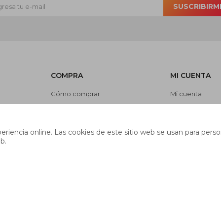
SUSCRIBIRM
COMPRA
MI CUENTA
Cómo comprar
Mi cuenta
Cambios y devoluciones
Mis compras
es
Preguntas frecuentes
Mis direcciones
riencia online. Las cookies de este sitio web se usan para person
Envíos
Wish List
b.