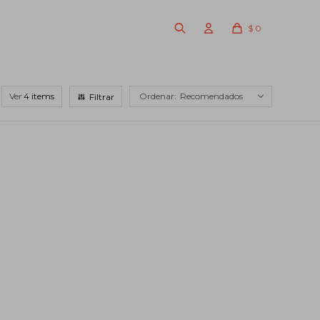
$
0
Ver
Recomendados