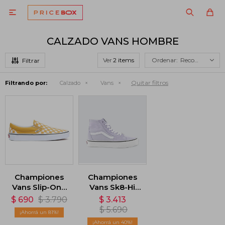

CALZADO VANS HOMBRE
Ver
Recomendados
Quitar filtros
Filtrando por:
Calzado
Vans
Championes
Championes
Vans Slip-On -
Vans Sk8-Hi
Amarillo
Tapered -
$
690
$
3.790
$
3.413
Violeta
$
5.690
81
40