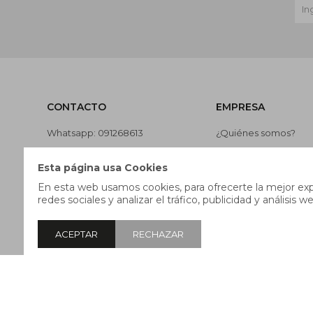
CONTACTO
EMPRESA
Whatsapp: 091268613
¿Quiénes somos?
Teléfono: 27169991
Contacto
Esta página usa Cookies
Lunes a jueves de 9:00 a 13:00 y
Términos y condicion
En esta web usamos cookies, para ofrecerte la mejor expe
de 14:00 a 17:45, viernes de 9:30
Nuestras tiendas
redes sociales y analizar el tráfico, publicidad y análisis we
a 13:00 y de 14:00 a 17:45.
Trabaja con nosotros
ACEPTAR
RECHAZAR
© Copyright 2026 / Pricebox