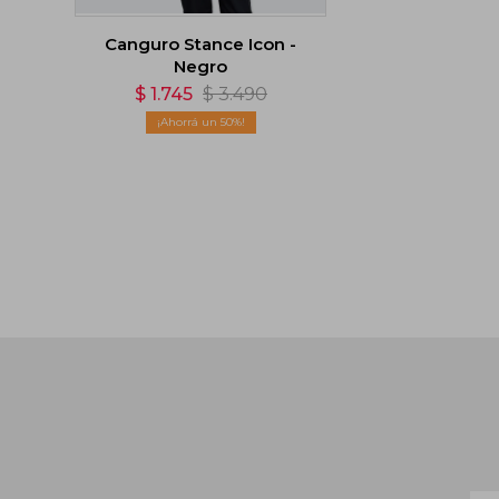
Canguro Stance Icon -
Negro
$
1.745
$
3.490
50