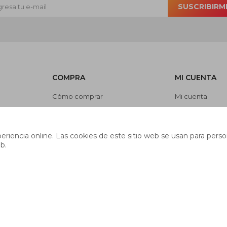
SUSCRIBIRM
COMPRA
MI CUENTA
Cómo comprar
Mi cuenta
Cambios y devoluciones
Mis compras
es
Preguntas frecuentes
Mis direcciones
riencia online. Las cookies de este sitio web se usan para person
Envíos
Wish List
b.