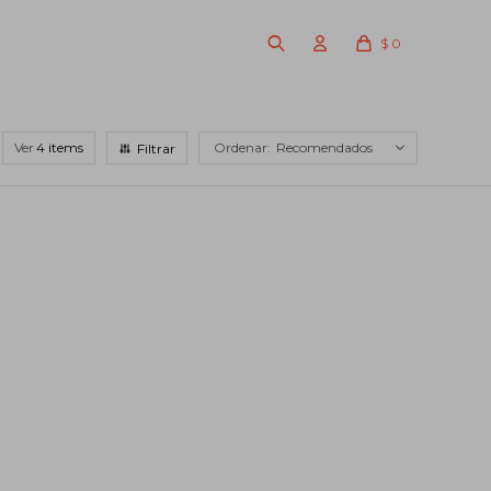
$
0
Ver
Recomendados