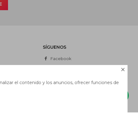
E
SÍGUENOS
Facebook
Instagram

Whatsapp
alizar el contenido y los anuncios, ofrecer funciones de