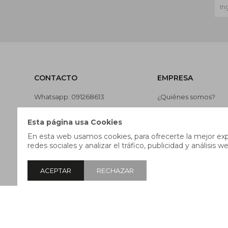
CONTACTO
EMPRESA
Whatsapp: 091268613
¿Quiénes somos?
Teléfono: 27169991
Contacto
Esta página usa Cookies
Lunes a jueves de 9:00 a 13:00 y
Términos y condicion
En esta web usamos cookies, para ofrecerte la mejor expe
de 14:00 a 17:45, viernes de 9:30
Nuestras tiendas
redes sociales y analizar el tráfico, publicidad y análisis we
a 13:00 y de 14:00 a 17:45.
Trabaja con nosotros
ACEPTAR
RECHAZAR
© Copyright 2026 / Pricebox