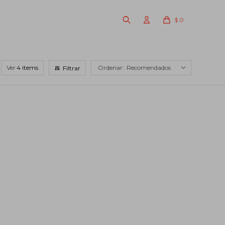
$
0
Ver
Recomendados