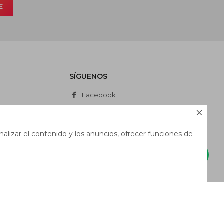
E
SÍGUENOS
Facebook
Instagram

Whatsapp
alizar el contenido y los anuncios, ofrecer funciones de