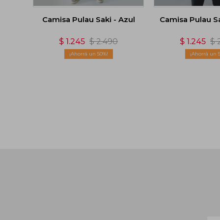
Camisa Pulau Saki - Azul
Camisa Pulau Sa
$
1.245
$
2.490
$
1.245
$
50