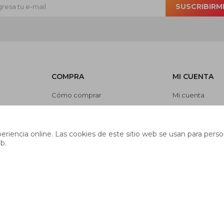
SUSCRIBIRM
COMPRA
MI CUENTA
Cómo comprar
Mi cuenta
Cambios y devoluciones
Mis compras
es
Preguntas frecuentes
Mis direcciones
riencia online. Las cookies de este sitio web se usan para person
Envíos
Wish List
b.