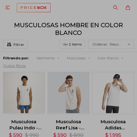

MUSCULOSAS HOMBRE EN COLOR
BLANCO
Ver
Recomendados
Filtrando por:
Vestimenta
Musculosas
Color:
Blanco
Quitar filtros
Musculosa
Musculosa
Musculosa
Pulau Indo -
Reef Lisa -
Adidas
Blanco
Blanco
Adizero
$
590
$
990
$
590
$
890
$
1.995