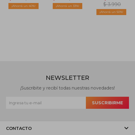
Running -
$
3.990
40
33
Blanco
50
NEWSLETTER
¡Suscribite y recibí todas nuestras novedades!
SUSCRIBIRME
CONTACTO