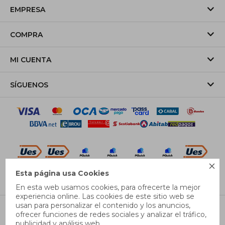
EMPRESA
COMPRA
MI CUENTA
SÍGUENOS

Esta página usa Cookies
© Copyright 2026 / Pricebox
En esta web usamos cookies, para ofrecerte la mejor
experiencia online. Las cookies de este sitio web se
usan para personalizar el contenido y los anuncios,
M
L
XL
ofrecer funciones de redes sociales y analizar el tráfico,
publicidad y análisis web.