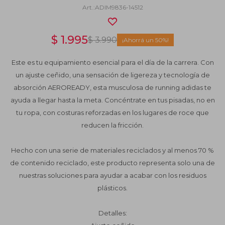
ADIM9836-14512
$
1.995
$
3.990
50
Este es tu equipamiento esencial para el día de la carrera. Con
un ajuste ceñido, una sensación de ligereza y tecnología de
absorción AEROREADY, esta musculosa de running adidas te
ayuda a llegar hasta la meta. Concéntrate en tus pisadas, no en
tu ropa, con costuras reforzadas en los lugares de roce que
reducen la fricción.
Hecho con una serie de materiales reciclados y al menos 70 %
de contenido reciclado, este producto representa solo una de
nuestras soluciones para ayudar a acabar con los residuos
plásticos.
Detalles: