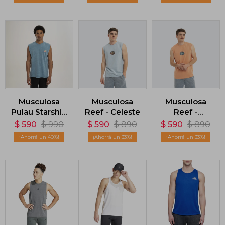
Musculosa
Musculosa
Musculosa
Pulau Starship
Reef - Celeste
Reef -
- Azul
Anaranjada
$
590
$
990
$
590
$
890
$
590
$
890
40
33
33