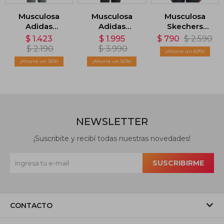
Musculosa
Musculosa
Musculosa
Adidas
Adidas
Skechers
Designed -
Adizero
Event Singlet -
$
1.423
$
1.995
$
790
$
2.590
Gris
Running -
Azul
$
2.190
$
3.990
69
Blanco
35
50
NEWSLETTER
¡Suscribite y recibí todas nuestras novedades!
SUSCRIBIRME
CONTACTO