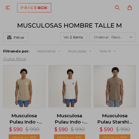

MUSCULOSAS HOMBRE TALLE M
Ver
Recomendados
Filtrando por:
Vestimenta
Musculosas
Talle M
Quitar filtros
Musculosa
Musculosa
Musculosa
Pulau Indo -
Pulau Indo -
Pulau Starship
Marrón
Blanco
- Marrón
$
590
$
990
$
590
$
990
$
590
$
990
40
40
40