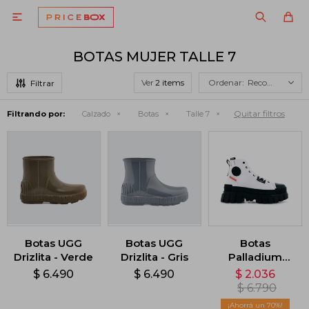

BOTAS MUJER TALLE 7
Ver
Recomendados
Quitar filtros
Filtrando por:
Calzado
Botas
Talle 7
Botas UGG
Botas UGG
Botas
Drizlita - Verde
Drizlita - Gris
Palladium
Revolt HI TX -
$
6.490
$
6.490
$
2.036
Blanco
$
6.790
70