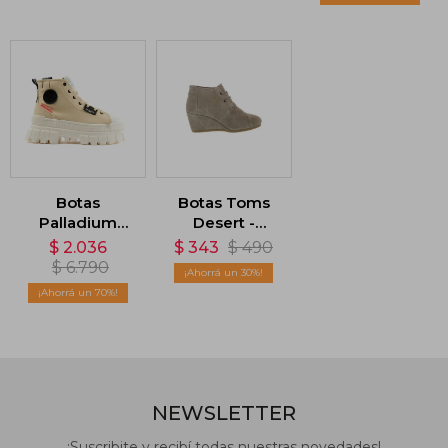
Botas
Botas Toms
Palladium
Desert -
Revolt HI TX -
Marrón
$
2.036
$
343
$
490
Beige
$
6.790
30
70
NEWSLETTER
¡Suscribite y recibí todas nuestras novedades!