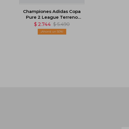
Championes Adidas Copa
Pure 2 League Terreno
Firme - Multicolor
$
2.744
$
5.490
50