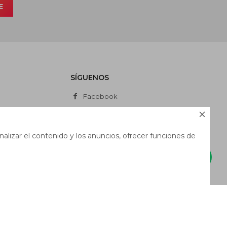
E
SÍGUENOS
Facebook
Instagram

Whatsapp
alizar el contenido y los anuncios, ofrecer funciones de