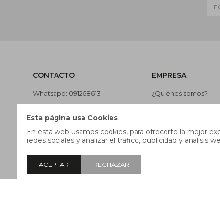
CONTACTO
EMPRESA
Whatsapp: 091268613
¿Quiénes somos?
Teléfono: 27169991
Contacto
Esta página usa Cookies
Lunes a jueves de 9:00 a 13:00 y
Términos y condicion
En esta web usamos cookies, para ofrecerte la mejor expe
de 14:00 a 17:45, viernes de 9:30
Nuestras tiendas
redes sociales y analizar el tráfico, publicidad y análisis we
a 13:00 y de 14:00 a 17:45.
Trabaja con nosotros
ACEPTAR
RECHAZAR
© Copyright 2026 / Pricebox