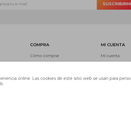
SUSCRIBIRM
COMPRA
MI CUENTA
Cómo comprar
Mi cuenta
Cambios y devoluciones
Mis compras
es
Preguntas frecuentes
Mis direcciones
riencia online. Las cookies de este sitio web se usan para person
Envíos
Wish List
b.