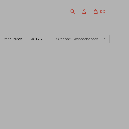
$
0
Ver
Recomendados