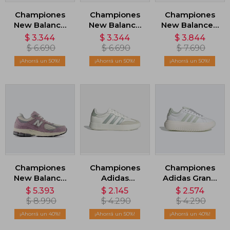
Championes
Championes
Championes
New Balance
New Balance
New Balance -
997 - Azul
997 - Rosa
Negro
$
3.344
$
3.344
$
3.844
$
6.690
$
6.690
$
7.690
50
50
50
Championes
Championes
Championes
New Balance
Adidas
Adidas Grand
2002 - Violeta
Barreda - Gris
Court Platform
$
5.393
$
2.145
$
2.574
- Blanco
$
8.990
$
4.290
$
4.290
40
50
40