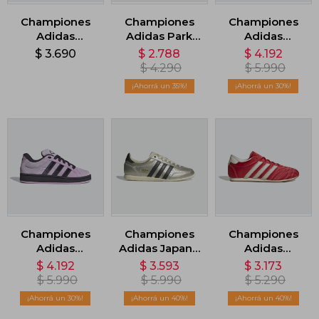
Championes
Championes
Championes
Adidas
Adidas Park
Adidas
Runfalcon 5 -
ST 2.0 - Blanco
Superstar II -
$
3.690
$
2.788
$
4.192
Gris
Negro
$
4.290
$
5.990
35
30
Championes
Championes
Championes
Adidas
Adidas Japan -
Adidas
Campus 00s
Gris
Taekwondo
$
4.192
$
3.593
$
3.173
Beta - Violeta
Lace W - Rojo
$
5.990
$
5.990
$
5.290
30
40
40