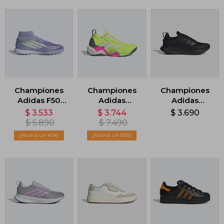
Championes
Championes
Championes
Adidas F50
Adidas
Adidas
Sparkfusion
Rapidmove
Runfalcon 5 -
$
3.533
$
3.744
$
3.690
League -
ADV 2 - Verde
Negro
$
5.890
$
7.490
Violeta
40
50