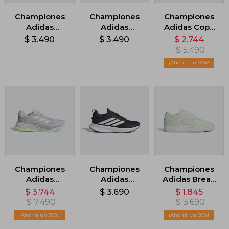
Championes
Championes
Championes
Adidas
Adidas
Adidas Copa
Cloudfoam
Cloudfoam
Pure 2 League
$
3.490
$
3.490
$
2.744
Flex Laces -
Flex Laces -
Terreno Firme
$
5.490
Celeste
Negro
- Multicolor
50
Championes
Championes
Championes
Adidas
Adidas
Adidas Break
Supernova
Runblaze -
Start Low -
$
3.744
$
3.690
$
1.845
Comfortglide -
Negro
Blanco
$
7.490
$
3.690
Gris
50
50