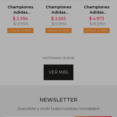
Championes
Championes
Championes
Adidas
Adidas
Adidas
Litecourt -
Campus 00s -
Adizero Aruku
$
2.394
$
3.593
$
4.973
Rosado
Rojo
- Beige
$
3.990
$
5.990
$
8.290
40
40
40
MOSTRANDO
36
DE
82
VER MÁS
NEWSLETTER
¡Suscribite y recibí todas nuestras novedades!