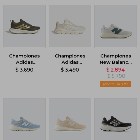
Championes
Championes
Championes
Adidas
Adidas
New Balance
Runblaze -
Cloudfoam
370 - Blanco
$
3.690
$
3.490
$
2.894
Verde
Flex Laces -
$
5.790
Beige
50