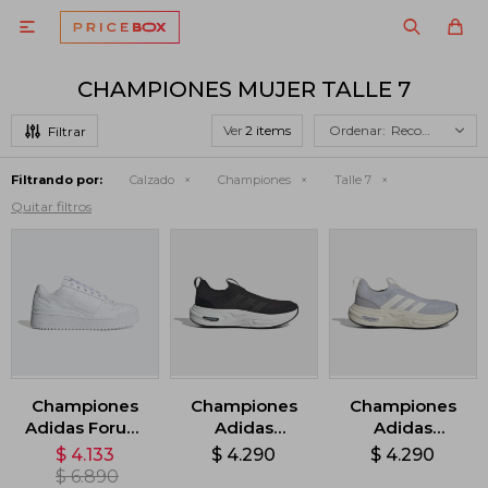

CHAMPIONES MUJER TALLE 7
Ver
Recomendados
Filtrando por:
Calzado
Championes
Talle 7
Quitar filtros
Championes
Championes
Championes
Adidas Forum
Adidas
Adidas
Bold - Blanco
CloudFoam -
Cloudfoam
$
4.133
$
4.290
$
4.290
Negro
Cuxxion Sock -
$
6.890