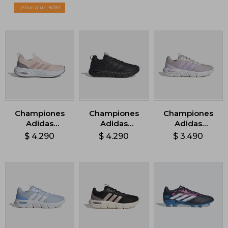
Gris
40
Championes
Championes
Championes
Adidas
Adidas
Adidas
Cloudfoam
Cloudfoam
Cloudfoam
$
4.290
$
4.290
$
3.490
Cuxxion Sock -
Flex - Negro
Flex Laces -
Rosado
Rosa