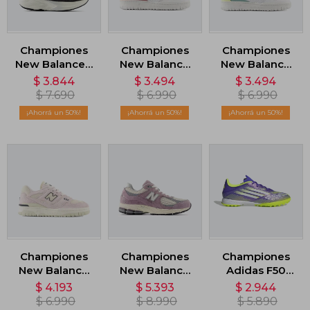
Championes
Championes
Championes
New Balance -
New Balance
New Balance
Negro
550 - Blanco
550 - Blanco
$
3.844
$
3.494
$
3.494
$
7.690
$
6.990
$
6.990
50
50
50
Championes
Championes
Championes
New Balance
New Balance
Adidas F50
550 - Rosado
2002 - Violeta
League Turf
$
4.193
$
5.393
$
2.944
Cleats - Violeta
$
6.990
$
8.990
$
5.890