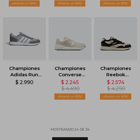
Naranja
50
50
30
Championes
Championes
Championes
Adidas Run
Converse
Reebok
50S - Gris
Wave Trainer -
GL1100 - Negro
$
2.990
$
2.245
$
2.574
Beige
$
4.490
$
4.290
50
40
MOSTRANDO
24
DE
34