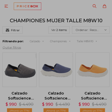

CHAMPIONES MUJER TALLE M8W10
Ver
Recomendados
Filtrando por:
Calzado
Championes
Talle M8W10
Quitar filtros
Calzado
Calzado
Calzado
Softscience
Softscience
Softscience
Unisex Drift
Unisex Drift
Unisex Drift
$
990
$
4.490
$
990
$
4.490
$
990
$
4.490
Canvas -
Canvas - Azul
Canvas -
77
77
77