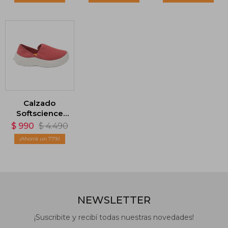
Negro
Naranja
Calzado
Softscience
Unisex Drift
$
990
$
4.490
Canvas - Rojo
77
NEWSLETTER
¡Suscribite y recibí todas nuestras novedades!