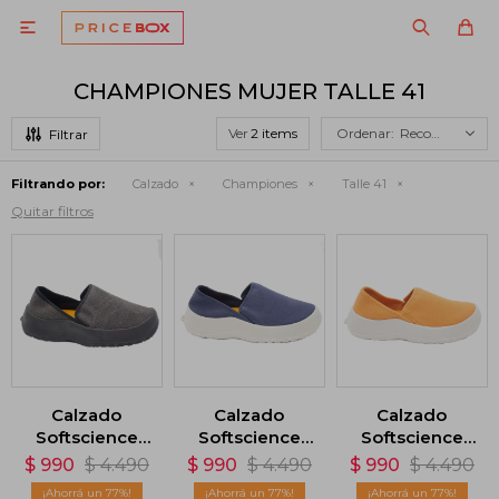

CHAMPIONES MUJER TALLE 41
Ver
Recomendados
Filtrando por:
Calzado
Championes
Talle 41
Quitar filtros
Calzado
Calzado
Calzado
Softscience
Softscience
Softscience
Unisex Drift
Unisex Drift
Unisex Drift
$
990
$
4.490
$
990
$
4.490
$
990
$
4.490
Canvas -
Canvas - Azul
Canvas -
77
77
77