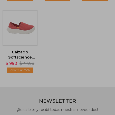
Negro
Naranja
Calzado
Softscience
Unisex Drift
$
990
$
4.490
Canvas - Rojo
77
NEWSLETTER
¡Suscribite y recibí todas nuestras novedades!