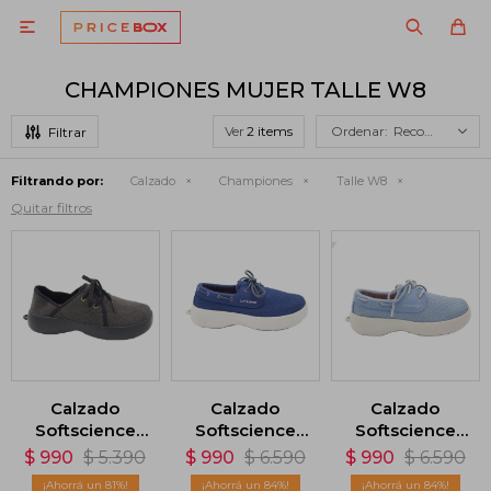

CHAMPIONES MUJER TALLE W8
Ver
Recomendados
Filtrando por:
Calzado
Championes
Talle W8
Quitar filtros
Calzado
Calzado
Calzado
Softscience
Softscience
Softscience
Dragonfly
Cruise - Azul
Cruise - Azul
$
990
$
5.390
$
990
$
6.590
$
990
$
6.590
Canvas -
81
84
84