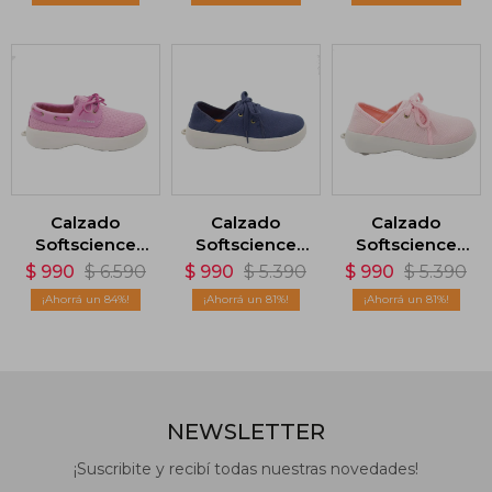
Negro
Calzado
Calzado
Calzado
Softscience
Softscience
Softscience
Cruise - Rosa
Dragonfly
Dragonfly
$
990
$
6.590
$
990
$
5.390
$
990
$
5.390
Canvas - Azul
Canvas - Rosa
84
81
81
NEWSLETTER
¡Suscribite y recibí todas nuestras novedades!