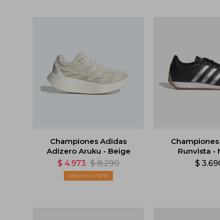
Championes Adidas
Championes
Adizero Aruku - Beige
Runvista -
$
4.973
$
8.290
$
3.69
40