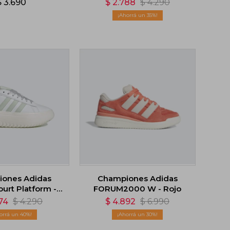
$
3.690
$
2.788
$
4.290
35
ones Adidas
Championes Adidas
urt Platform -
FORUM2000 W - Rojo
Blanco
74
$
4.290
$
4.892
$
6.990
40
30