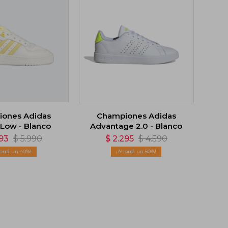
ones Adidas
Championes Adidas
 Low - Blanco
Advantage 2.0 - Blanco
593
$
5.990
$
2.295
$
4.590
40
50