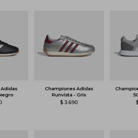
 Adidas
Championes Adidas
Champion
 Negro
Runvista - Gris
5
0
$
3.690