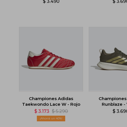
$
3.490
$
3.69
Championes Adidas
Championes
Taekwondo Lace W - Rojo
Runblaze -
$
3.173
$
5.290
$
3.69
40