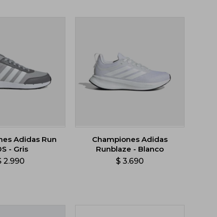
es Adidas Run
Championes Adidas
0S - Gris
Runblaze - Blanco
$
2.990
$
3.690