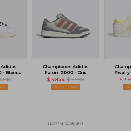
 Adidas
Championes Adidas
Champi
0 - Blanco
Forum 2000 - Gris
Rivalry
4.690
$
3.844
$
6.990
$
3.
40
45
MOSTRANDO
25
DE
25