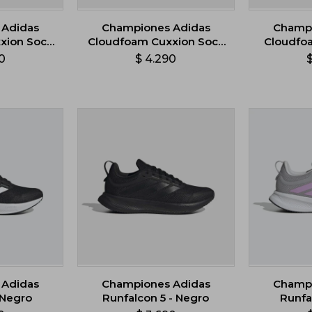
 Adidas
Championes Adidas
Champi
xion Sock
Cloudfoam Cuxxion Sock
Cloudfoa
- Rosado
0
$
4.290
 Adidas
Championes Adidas
Champi
 Negro
Runfalcon 5 - Negro
Runfal