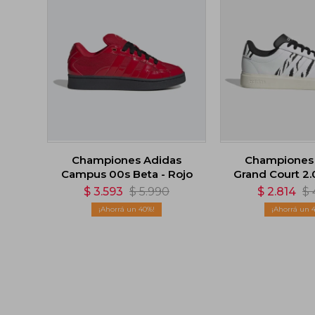
Championes Adidas
Championes
Campus 00s Beta - Rojo
Grand Court 2.
$
3.593
$
5.990
$
2.814
$
40