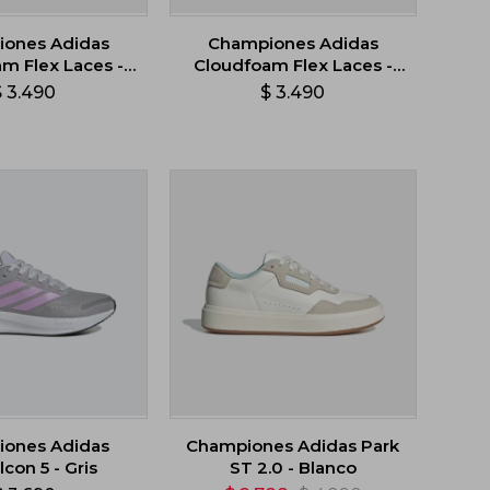
ones Adidas
Championes Adidas
m Flex Laces -
Cloudfoam Flex Laces -
Rosa
Celeste
$
3.490
$
3.490
ones Adidas
Championes Adidas Park
con 5 - Gris
ST 2.0 - Blanco