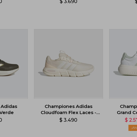
0
$
3.690
 Adidas
Championes Adidas
Champi
 Verde
Cloudfoam Flex Laces -
Grand Co
Beige
0
$
3.490
$
2.5