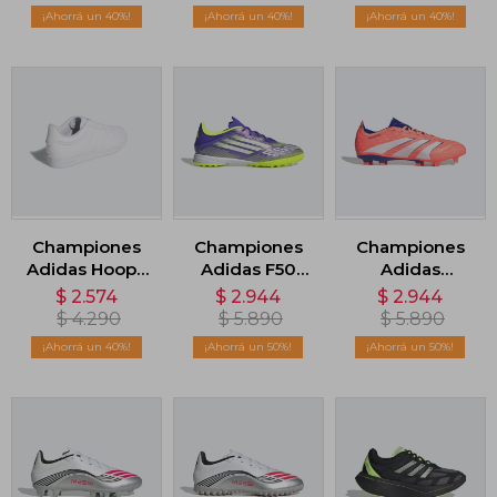
Lengüeta
Lengüeta
40
40
40
Plegable -
Plegable -
Blanco
Blanco
Championes
Championes
Championes
Adidas Hoops
Adidas F50
Adidas
4.0 - Blanco
League Turf
Predator
$
2.574
$
2.944
$
2.944
Cleats - Violeta
Terreno
$
4.290
$
5.890
$
5.890
Firme/Multiterre
40
50
50
- Naranja