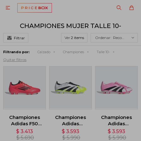

CHAMPIONES MUJER TALLE 10-
Ver
Recomendados
Filtrando por:
Calzado
Championes
Talle 10-
Quitar filtros
Championes
Championes
Championes
Adidas F50
Adidas
Adidas
League -
Predator
Predator
$
3.413
$
3.593
$
3.593
Rosado
League
League
$
5.690
$
5.990
$
5.990