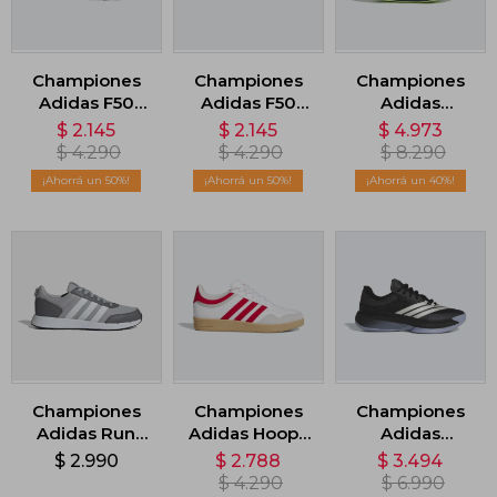
Championes
Championes
Championes
Adidas F50
Adidas F50
Adidas
Messi Club -
Messi Club -
Adizero Aruku
$
2.145
$
2.145
$
4.973
Blanco
Blanco
- Negro
$
4.290
$
4.290
$
8.290
50
50
40
Championes
Championes
Championes
Adidas Run
Adidas Hoops
Adidas
50S - Gris
4.0 - Blanco
Adizero Select
$
2.990
$
2.788
$
3.494
3.0 - Negro
$
4.290
$
6.990