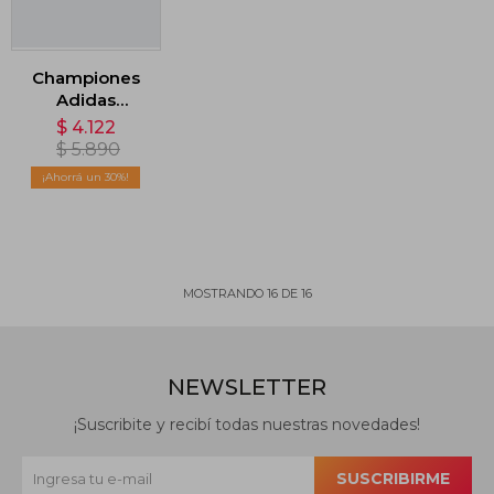
Championes
Adidas
League FG -
$
4.122
Azul
$
5.890
30
MOSTRANDO
16
DE
16
NEWSLETTER
¡Suscribite y recibí todas nuestras novedades!
SUSCRIBIRME