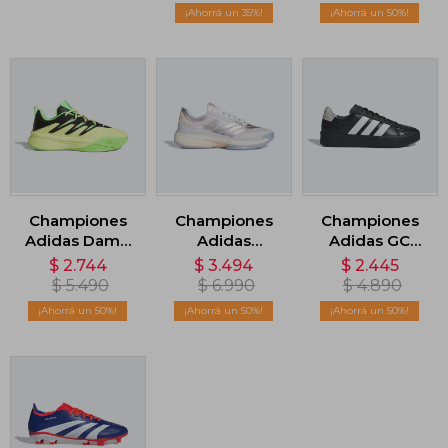
35
50
Championes
Championes
Championes
Adidas Dame
Adidas
Adidas GC
Certified 3 -
Adizero Select
Disrupt -
$
2.744
$
3.494
$
2.445
Verde
3.0 - Gris
Negro
$
5.490
$
6.990
$
4.890
50
50
50