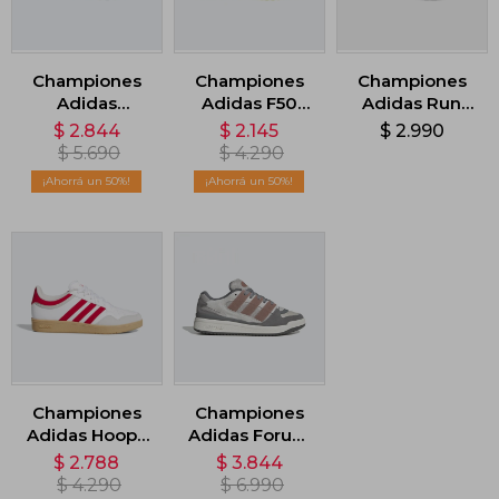
Championes
Championes
Championes
Adidas
Adidas F50
Adidas Run
Predator
Messi Club -
50S - Gris
$
2.844
$
2.145
$
2.990
League -
Azul
$
5.690
$
4.290
Naranja
50
50
Championes
Championes
Adidas Hoops
Adidas Forum
4.0 - Blanco
2000 - Gris
$
2.788
$
3.844
$
4.290
$
6.990