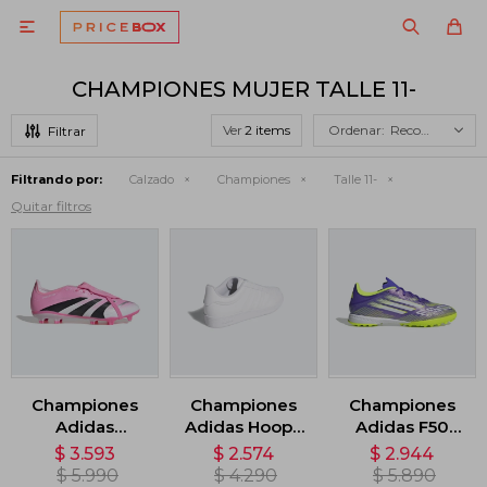

CHAMPIONES MUJER TALLE 11-
Ver
Recomendados
Filtrando por:
Calzado
Championes
Talle 11-
Quitar filtros
Championes
Championes
Championes
Adidas
Adidas Hoops
Adidas F50
Predator
4.0 - Blanco
League Turf
$
3.593
$
2.574
$
2.944
League
Cleats - Violeta
$
5.990
$
4.290
$
5.890