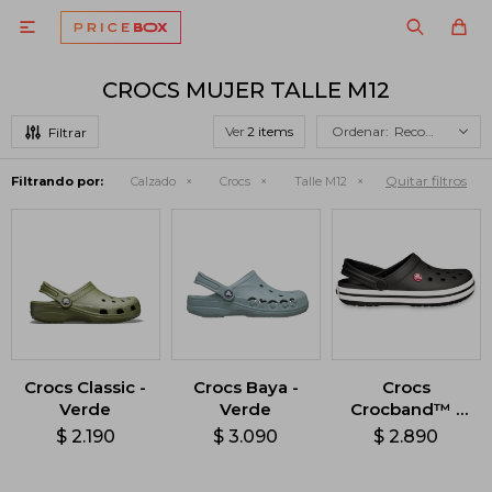

CROCS MUJER TALLE M12
Ver
Recomendados
Quitar filtros
Filtrando por:
Calzado
Crocs
Talle M12
Crocs Classic -
Crocs Baya -
Crocs
Verde
Verde
Crocband™ -
Negro
$
2.190
$
3.090
$
2.890