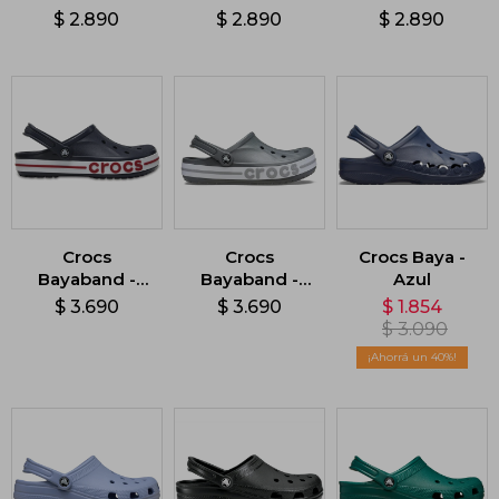
Azul
Azul
Verde
$
2.890
$
2.890
$
2.890
Crocs
Crocs
Crocs Baya -
Bayaband -
Bayaband -
Azul
Azul
Gris
$
3.690
$
3.690
$
1.854
$
3.090
40