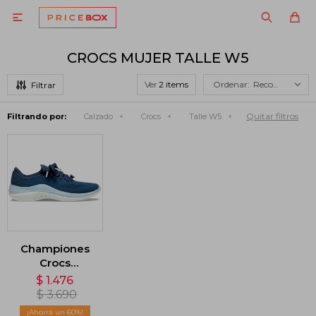

CROCS MUJER TALLE W5
Ver
Recomendados
Quitar filtros
Filtrando por:
Calzado
Crocs
Talle W5
Championes
Crocs
LiteRide™
$
1.476
Pacer 360 -
$
3.690
Azul
60