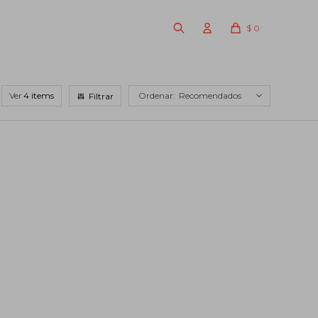
$
0
Ver
Recomendados