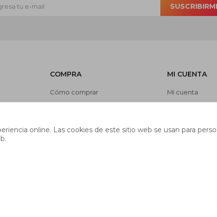
SUSCRIBIRM
COMPRA
MI CUENTA
Cómo comprar
Mi cuenta
Cambios y devoluciones
Mis compras
es
Preguntas frecuentes
Mis direcciones
riencia online. Las cookies de este sitio web se usan para person
Envíos
Wish List
b.