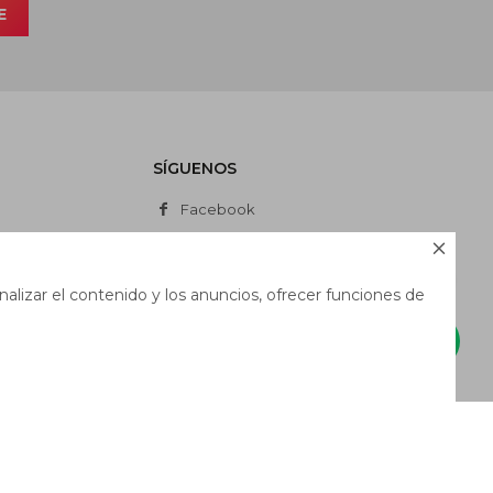
E
SÍGUENOS
Facebook
Instagram

Whatsapp
alizar el contenido y los anuncios, ofrecer funciones de