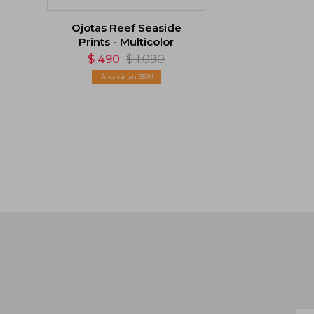
Ojotas Reef Seaside
Prints - Multicolor
$
490
$
1.090
55