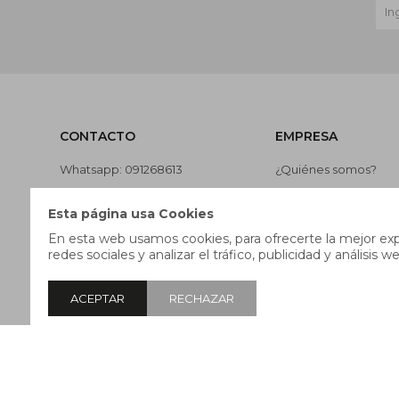
CONTACTO
EMPRESA
Whatsapp: 091268613
¿Quiénes somos?
Teléfono: 27169991
Contacto
Esta página usa Cookies
Lunes a jueves de 9:00 a 13:00 y
Términos y condicion
En esta web usamos cookies, para ofrecerte la mejor expe
de 14:00 a 17:45, viernes de 9:30
Nuestras tiendas
redes sociales y analizar el tráfico, publicidad y análisis we
a 13:00 y de 14:00 a 17:45.
Trabaja con nosotros
ACEPTAR
RECHAZAR
© Copyright 2026 / Pricebox