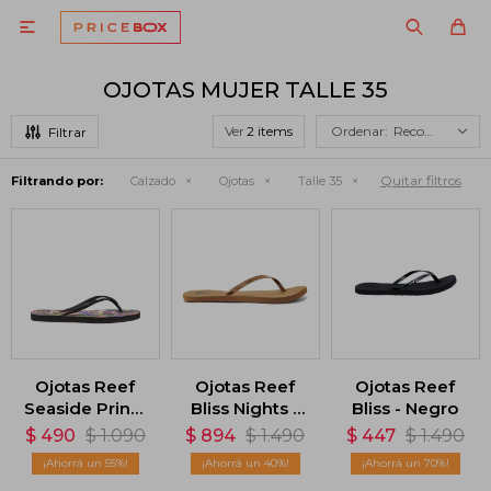

OJOTAS MUJER TALLE 35
Ver
Recomendados
Quitar filtros
Filtrando por:
Calzado
Ojotas
Talle 35
Ojotas Reef
Ojotas Reef
Ojotas Reef
Seaside Prints
Bliss Nights -
Bliss - Negro
- Multicolor
Marrón
$
490
$
1.090
$
894
$
1.490
$
447
$
1.490
55
40
70