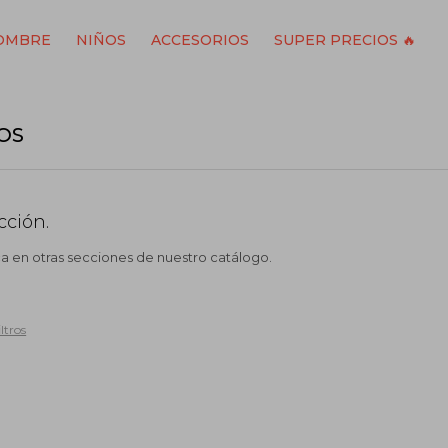
OMBRE
NIÑOS
ACCESORIOS
SUPER PRECIOS 🔥
OS
cción.
ca en otras secciones de nuestro catálogo.
ltros