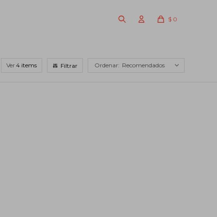
$
0
Ver
Recomendados