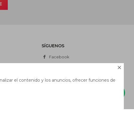
E
SÍGUENOS
Facebook
Instagram

Whatsapp
alizar el contenido y los anuncios, ofrecer funciones de