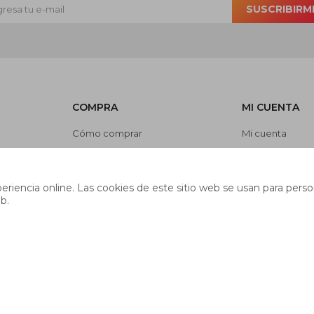
SUSCRIBIRM
COMPRA
MI CUENTA
Cómo comprar
Mi cuenta
Cambios y devoluciones
Mis compras
es
Preguntas frecuentes
Mis direcciones
riencia online. Las cookies de este sitio web se usan para person
Envíos
Wish List
b.