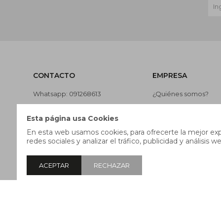
CONTACTO
EMPRESA
Whatsapp: 091268613
¿Quiénes somos?
Teléfono: 27169991
Contacto
Esta página usa Cookies
Lunes a jueves de 9:00 a 13:00 y
Términos y condicion
En esta web usamos cookies, para ofrecerte la mejor expe
de 14:00 a 17:45, viernes de 9:30
Nuestras tiendas
redes sociales y analizar el tráfico, publicidad y análisis we
a 13:00 y de 14:00 a 17:45.
Trabaja con nosotros
ACEPTAR
RECHAZAR
© Copyright 2026 / Pricebox