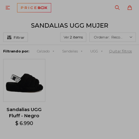

SANDALIAS UGG MUJER
Ver
Recomendados
Quitar filtros
Filtrando por:
Calzado
Sandalias
UGG
Sandalias UGG
Fluff - Negro
$
6.990