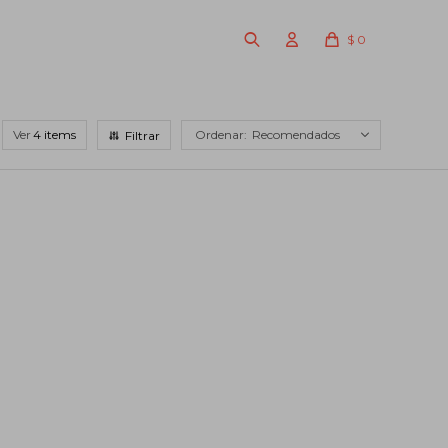
$
0
Ver
Recomendados