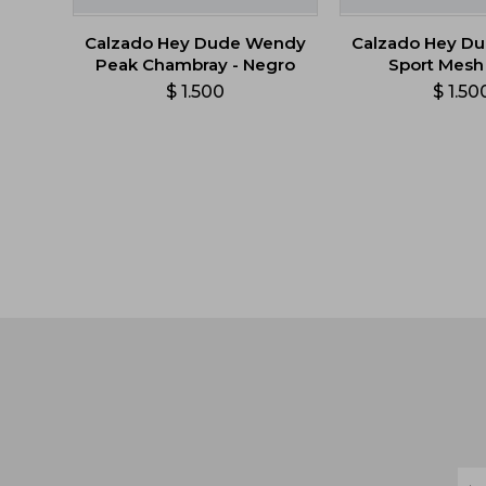
Calzado Hey Dude Wendy
Calzado Hey D
Peak Chambray - Negro
Sport Mesh 
$
1.500
$
1.50