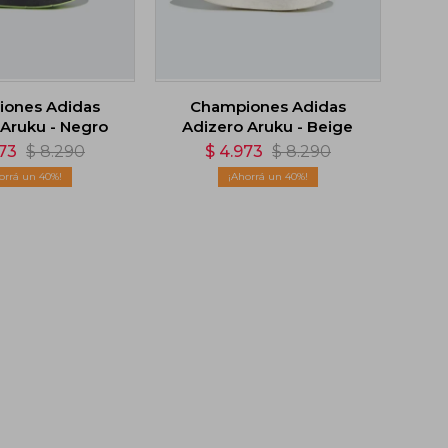
ones Adidas
Championes Adidas
 Aruku - Negro
Adizero Aruku - Beige
73
$
8.290
$
4.973
$
8.290
40
40