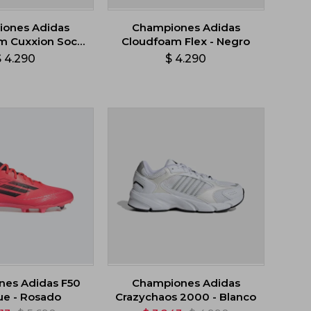
ones Adidas
Championes Adidas
m Cuxxion Sock
Cloudfoam Flex - Negro
 Rosado
$
4.290
$
4.290
es Adidas F50
Championes Adidas
e - Rosado
Crazychaos 2000 - Blanco