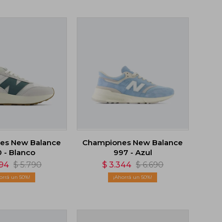
es New Balance
Championes New Balance
 - Blanco
997 - Azul
894
$
5.790
$
3.344
$
6.690
50
50