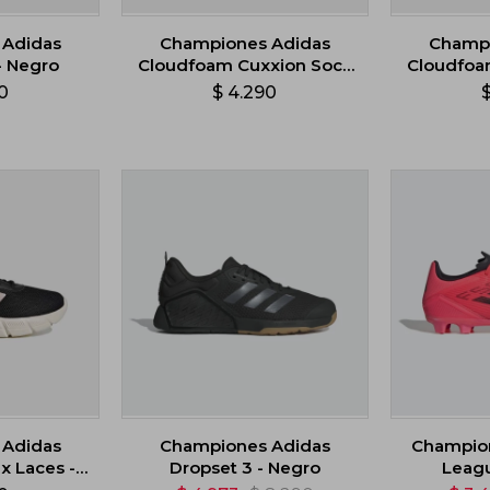
 Adidas
Championes Adidas
Champi
- Negro
Cloudfoam Cuxxion Sock
Cloudfoa
- Gris
-
0
$
4.290
 Adidas
Championes Adidas
Champion
x Laces -
Dropset 3 - Negro
Leagu
o