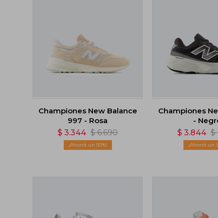
Championes New Balance
Championes Ne
997 - Rosa
- Negr
$
3.344
$
6.690
$
3.844
$
50