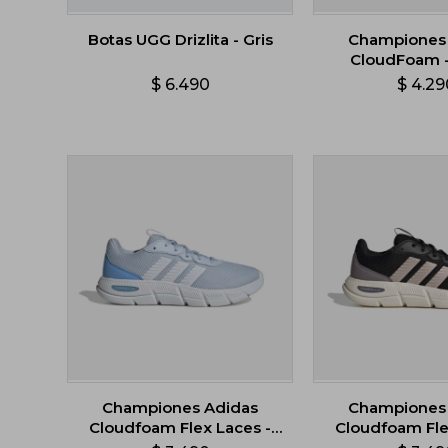
Botas UGG Drizlita - Gris
Championes
CloudFoam 
$
6.490
$
4.29
Championes Adidas
Championes
Cloudfoam Flex Laces -
Cloudfoam Fle
Celeste
Negr