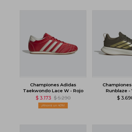
Championes Adidas
Championes
Taekwondo Lace W - Rojo
Runblaze -
$
3.173
$
5.290
$
3.69
40