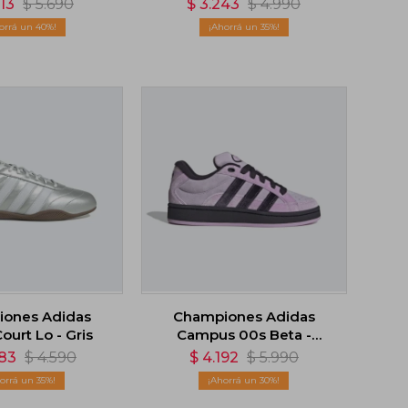
413
$
5.690
$
3.243
$
4.990
40
35
ones Adidas
Championes Adidas
ourt Lo - Gris
Campus 00s Beta -
Violeta
983
$
4.590
$
4.192
$
5.990
35
30