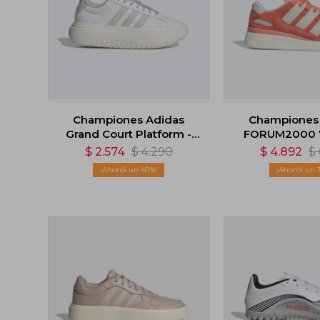
Championes Adidas
Championes
Grand Court Platform -
FORUM2000 W
Blanco
$
2.574
$
4.290
$
4.892
$
40