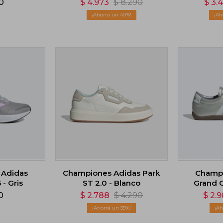
0
$
4.973
$
8.290
$
3.
40
 Adidas
Championes Adidas Park
Champi
 - Gris
ST 2.0 - Blanco
Grand C
0
$
2.788
$
4.290
$
2.
35