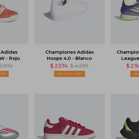
 Adidas
Championes Adidas
Champion
 - Rojo
Hoops 4.0 - Blanco
League 
6.990
$
2.574
$
4.290
$
2.9
30
40