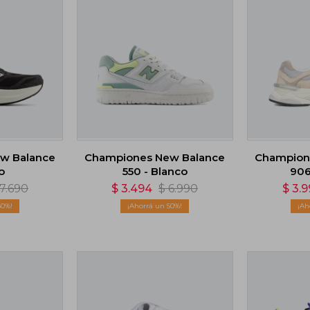
w Balance
Championes New Balance
Champion
o
550 - Blanco
906
7.690
$
3.494
$
6.990
$
3.
50
50