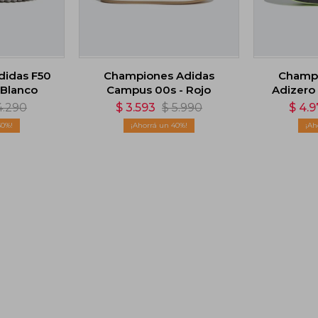
didas F50
Championes Adidas
Champi
 Blanco
Campus 00s - Rojo
Adizero
4.290
$
3.593
$
5.990
$
4.9
50
40