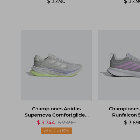
$
3.490
$
3.49
Championes Adidas
Championes
Supernova Comfortglide -
Runfalcon 5
Gris
$
3.744
$
7.490
$
3.69
50