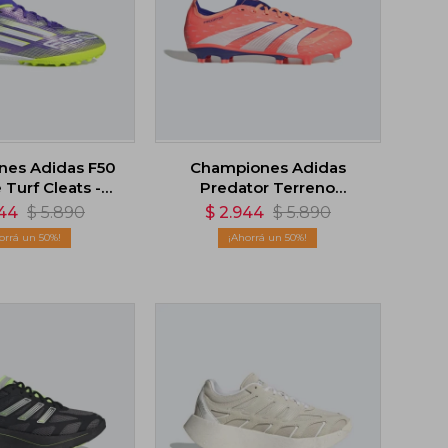
es Adidas F50
Championes Adidas
Turf Cleats -
Predator Terreno
Violeta
Firme/Multiterreno -
44
$
5.890
$
2.944
$
5.890
Naranja
50
50