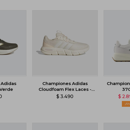
 Adidas
Championes Adidas
Champion
 Verde
Cloudfoam Flex Laces -
370
Beige
0
$
3.490
$
2.