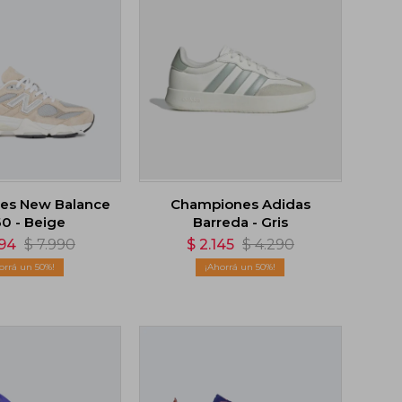
es New Balance
Championes Adidas
0 - Beige
Barreda - Gris
994
$
7.990
$
2.145
$
4.290
50
50