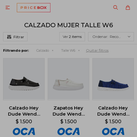

CALZADO MUJER TALLE W6
Ver
Recomendados
Quitar filtros
Filtrando por:
Calzado
Talle W6
Calzado Hey
Zapatos Hey
Calzado Hey
Dude Wendy
Dude Wendy
Dude Wendy
Peak
Rise - Blanco
Sport Mesh -
$
1.500
$
1.500
$
1.500
Chambray -
Azul
Negro