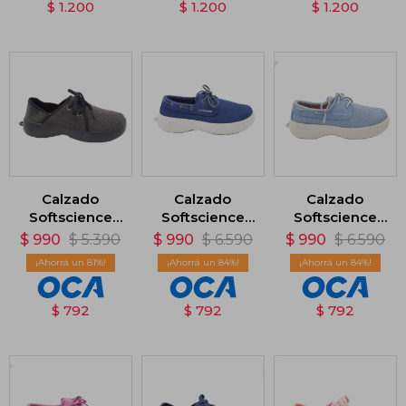
$
1.200
$
1.200
$
1.200
Calzado
Calzado
Calzado
Softscience
Softscience
Softscience
Dragonfly
Cruise - Azul
Cruise - Azul
$
990
$
5.390
$
990
$
6.590
$
990
$
6.590
Canvas -
81
84
84
Negro
$
792
$
792
$
792