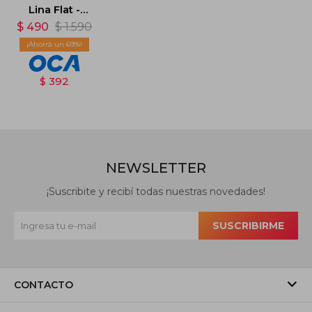
Lina Flat -
Violeta
$
490
$
1.590
69
$
392
NEWSLETTER
¡Suscribite y recibí todas nuestras novedades!
SUSCRIBIRME
CONTACTO