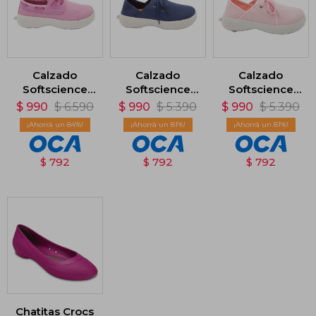
Calzado
Calzado
Calzado
Softscience
Softscience
Softscience
Cruise - Rosa
Dragonfly
Dragonfly
$
990
$
6.590
$
990
$
5.390
$
990
$
5.390
Canvas - Azul
Canvas - Rosa
84
81
81
$
792
$
792
$
792
Chatitas Crocs