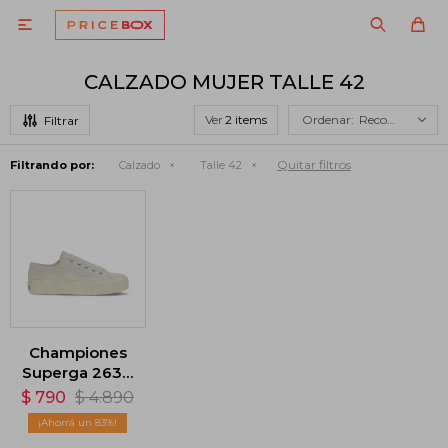

CALZADO MUJER TALLE 42
Ver
Recomendados
Quitar filtros
Filtrando por:
Calzado
Talle 42
Championes
Superga 2630
Stripe
$
790
$
4.890
Corduroy -
83
Blanco