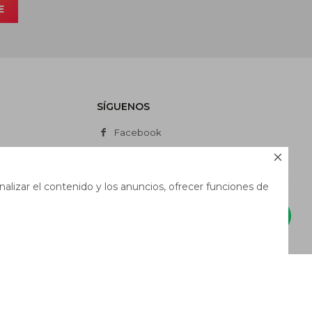
E
SÍGUENOS
Facebook
Instagram

Whatsapp
alizar el contenido y los anuncios, ofrecer funciones de