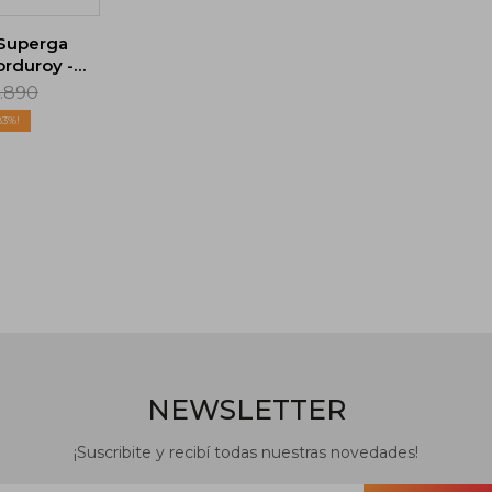
Superga
orduroy -
e
.890
83
NEWSLETTER
¡Suscribite y recibí todas nuestras novedades!