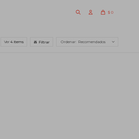
$
0
Ver
Recomendados