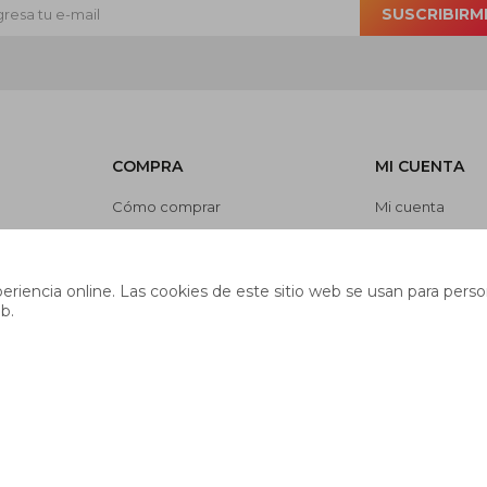
SUSCRIBIRM
COMPRA
MI CUENTA
Cómo comprar
Mi cuenta
Cambios y devoluciones
Mis compras
es
Preguntas frecuentes
Mis direcciones
riencia online. Las cookies de este sitio web se usan para person
Envíos
Wish List
b.