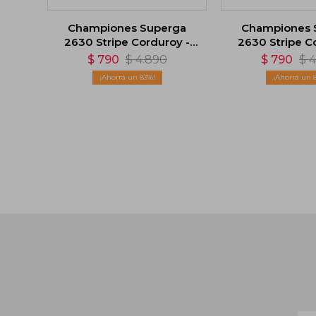
Championes Superga
Championes 
2630 Stripe Corduroy -
2630 Stripe C
Blanco
Verd
$
790
$
4.890
$
790
$
4
83