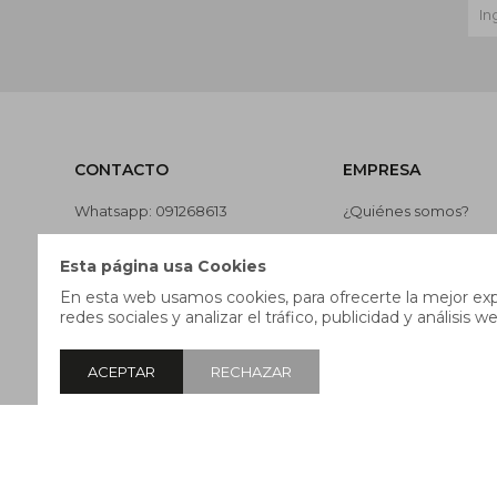
CONTACTO
EMPRESA
Whatsapp: 091268613
¿Quiénes somos?
Teléfono: 27169991
Contacto
Esta página usa Cookies
Lunes a jueves de 9:00 a 13:00 y
Términos y condicion
En esta web usamos cookies, para ofrecerte la mejor expe
de 14:00 a 17:45, viernes de 9:30
Nuestras tiendas
redes sociales y analizar el tráfico, publicidad y análisis we
a 13:00 y de 14:00 a 17:45.
Trabaja con nosotros
ACEPTAR
RECHAZAR
© Copyright 2026 / Pricebox