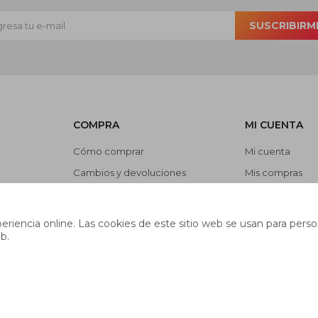
SUSCRIBIRM
COMPRA
MI CUENTA
Cómo comprar
Mi cuenta
Cambios y devoluciones
Mis compras
es
Preguntas frecuentes
Mis direcciones
Envíos
Wish List
riencia online. Las cookies de este sitio web se usan para person
b.