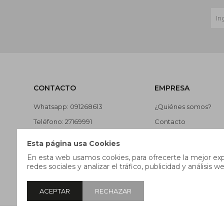
CONTACTO
EMPRESA
Whatsapp: 091268613
¿Quiénes somos?
Teléfono: 27169991
Contacto
Lunes a jueves de 9:00 a 13:00 y
Términos y condicion
Esta página usa Cookies
de 14:00 a 17:45, viernes de 9:30
Nuestras tiendas
En esta web usamos cookies, para ofrecerte la mejor expe
a 13:00 y de 14:00 a 17:45.
redes sociales y analizar el tráfico, publicidad y análisis we
Trabaja con nosotros
ACEPTAR
RECHAZAR