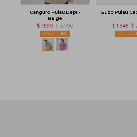
Canguro Pulau Dept -
Buzo Pulau Cao
Beige
$
1.590
$
3.790
$
1.345
$
58