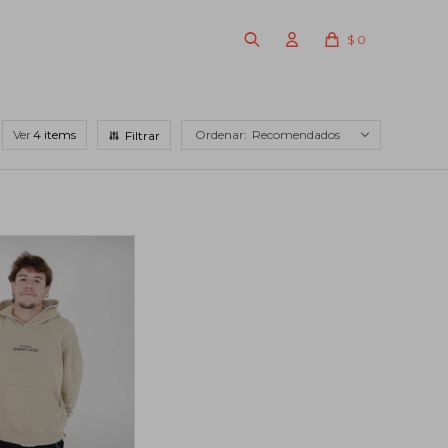
$
0
Ver
Recomendados