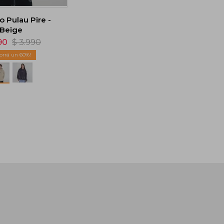
 Pulau Pire -
Beige
90
$
3.990
60