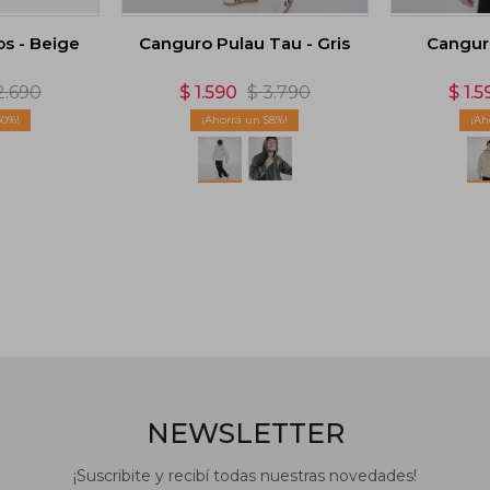
s - Beige
Canguro Pulau Tau - Gris
Canguro
2.690
$
1.590
$
3.790
$
1.5
50
58
NEWSLETTER
¡Suscribite y recibí todas nuestras novedades!