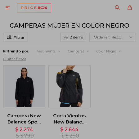

CAMPERAS MUJER EN COLOR NEGRO
Ver
Recomendados
Filtrando por:
Vestimenta
Camperas
Color:
Negro
Quitar filtros
Campera New
Corta Vientos
Balance Sport
New Balance
Essentials -
Reflective -
$
2.274
$
2.644
Negro
Negro
$
3.790
$
5.290