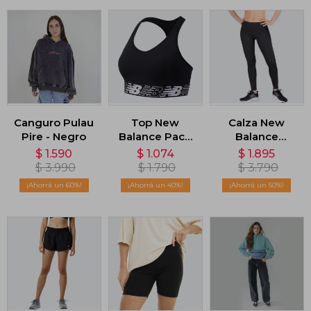
Canguro Pulau
Top New
Calza New
Pire - Negro
Balance Pace
Balance
3.0 - Negro
Impact Run -
$
1.590
$
1.074
$
1.895
Negro
$
3.990
$
1.790
$
3.790
60
40
50