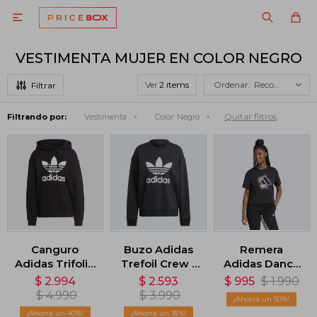

VESTIMENTA MUJER EN COLOR NEGRO
Ver
Recomendados
Quitar filtros
Filtrando por:
Vestimenta
Color:
Negro
Canguro
Buzo Adidas
Remera
Adidas Trifolio
Trefoil Crew -
Adidas Dance
- Negro
Negro
Estampada -
$
2.994
$
2.593
$
995
$
1.990
Negro
$
4.990
$
3.990
50
40
35