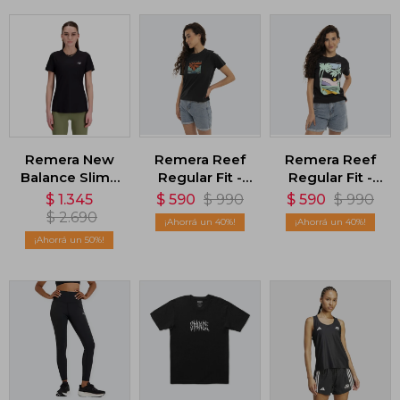
Remera New
Remera Reef
Remera Reef
Balance Slim -
Regular Fit -
Regular Fit -
Negro
Negro
Negro
$
1.345
$
590
$
990
$
590
$
990
$
2.690
40
40
50