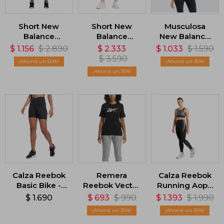
Short New
Short New
Musculosa
Balance
Balance
New Balance
Impact Run
Seamless 2IN1
Micro-Rib -
$
1.156
$
2.890
$
2.333
$
1.033
$
1.590
3in - Negro
- Negro
Negro
$
3.590
60
35
35
Calza Reebok
Remera
Calza Reebok
Basic Bike -
Reebok Vector
Running Aop -
Negro
Graphic -
Negro
$
1.690
$
693
$
990
$
1.393
$
1.990
Negro
30
30