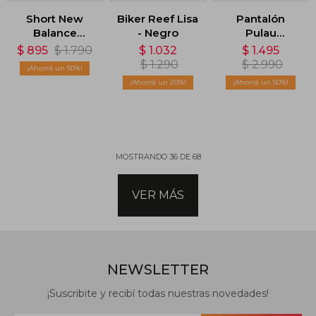
Short New
Biker Reef Lisa
Pantalón
Balance
- Negro
Pulau
Accelerate 2.5
Gabardina SK8
$
895
$
1.790
$
1.032
$
1.495
- Negro
Dama - Negro
$
1.290
$
2.990
50
20
50
MOSTRANDO
36
DE
68
VER MÁS
NEWSLETTER
¡Suscribite y recibí todas nuestras novedades!