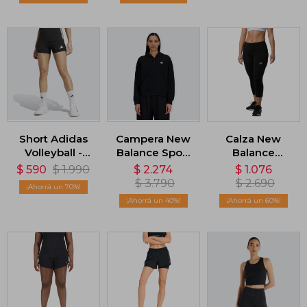
Short Adidas
Campera New
Calza New
Volleyball -
Balance Sport
Balance
Negro
Essentials -
Accelerate
$
590
$
1.990
$
2.274
$
1.076
Negro
Capri - Negro
$
3.790
$
2.690
70
40
60