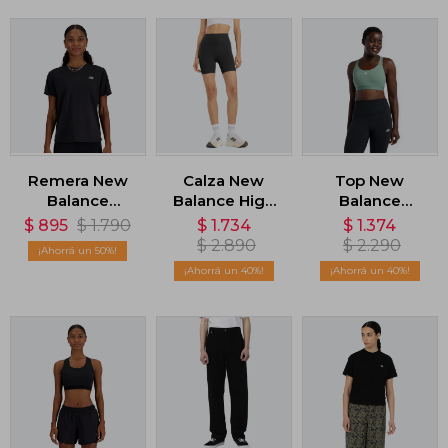
Remera New
Calza New
Top New
Balance
Balance High
Balance
Athletics
Rise - Negro
Essential Train
$
895
$
1.790
$
1.734
$
1.374
Sleeve - Negro
- Negro
$
2.890
$
2.290
50
40
40