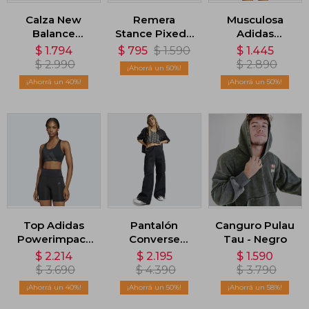
Calza New
Remera
Musculosa
Balance
Stance Pixed -
Adidas
Harmony High
Negro
Runners
$
1.794
$
795
$
1.590
$
1.445
Rise - Negro
CLIMACOOL -
$
2.990
$
2.890
50
Negro
40
50
Top Adidas
Pantalón
Canguro Pulau
Powerimpact
Converse
Tau - Negro
Soporte Medio
Pocket Pant -
$
2.214
$
2.195
$
1.590
- Negro
Negro
$
3.690
$
4.390
$
3.790
40
50
58