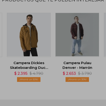
Campera Dickies
Campera Pulau
Skateboarding Duck
Denver - Marrón
- Marrón
$
2.395
$
4.790
$
2.653
$
3.790
50
30