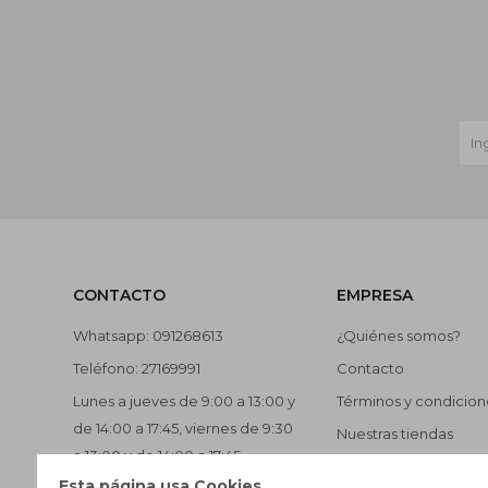
CONTACTO
EMPRESA
Whatsapp: 091268613
¿Quiénes somos?
Teléfono: 27169991
Contacto
Lunes a jueves de 9:00 a 13:00 y
Términos y condicion
de 14:00 a 17:45, viernes de 9:30
Nuestras tiendas
a 13:00 y de 14:00 a 17:45.
Trabaja con nosotros
Esta página usa Cookies