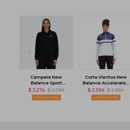
Campera New
Corta Vientos New
Balance Sport
Balance Accelerate -
Essentials - Negro
Azul
$
2.274
$
3.790
$
2.394
$
3.990
40
40