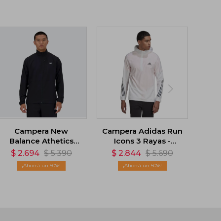
Campera New
Campera Adidas Run
Balance Athetics
Icons 3 Rayas -
Stretch Woven -
Blanco
$
2.694
$
5.390
$
2.844
$
5.690
Negro
50
50