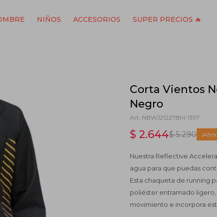
OMBRE
NIÑOS
ACCESORIOS
SUPER PRECIOS 🔥
Corta Vientos N
Negro
NBWJ21227BM-1397
$
2.644
$
5.290
Nuestra Reflective Accelera
agua para que puedas conti
Esta chaqueta de running p
poliéster entramado ligero, 
movimiento e incorpora est