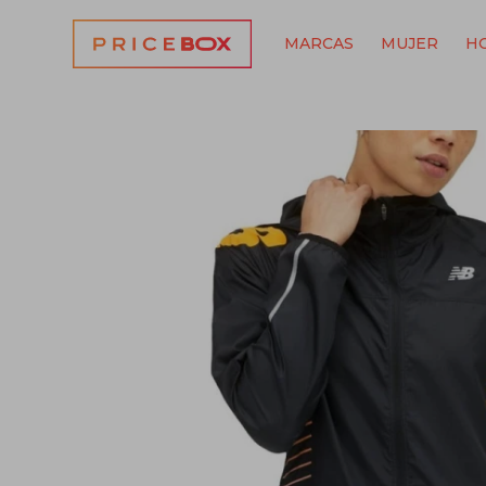
MARCAS
MUJER
H